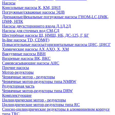
Насосы
Консольные насосы К, КМ, ЦНЛ
Погружные/скважные насосы ЭЦВ
Дренажные/фекальные погружные насосы ГНОМ-LC,ЦМК,
ЦМФ, НПК
Насосы двухстороннего входа Д,1Д,2Д
Насосы для сточных вод СМ,СД
Шестерёные насосы Ш, НМШ, НБ, ДС-125, Г, БГ
In-line насосы TD, CDM(F)
Повысительные насосы/горизонтальные насосы ЦНС, ЦНСГ
Химические насосы АХ,АХО, Х, ХМ
Вакуумные насосы ВВН
Вихревые насосы ВК, ВКС
Самовсасывающие насосы АНС
Прочие насосы
Мотор-редукторы
Червячные мотор - редукторы
Червячные мотор-редукторы типа NMRW
Редукторная часть
Червячные мотор-редукторы типа DRW
Комплектующие
Цилиндрические мотор - редукторы
Цилиндрические мотор-редукторы типа RC
Соосно-цилиндрические редукторы в алюминиевом корпусе
типа TRC