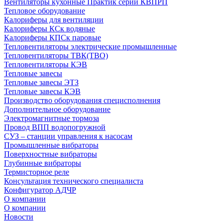
Вентиляторы кухонные Практик серии КВПРП
Тепловое оборудование
Калориферы для вентиляции
Калориферы КСк водяные
Калориферы КПСк паровые
Тепловентиляторы электрические промышленные
Тепловентиляторы ТВК(ТВО)
Тепловентиляторы КЭВ
Тепловые завесы
Тепловые завесы ЭТЗ
Тепловые завесы КЭВ
Производство оборудования специсполнения
Дополнительное оборудование
Электромагнитные тормоза
Провод ВПП водопогружной
СУЗ – станции управления к насосам
Промышленные вибраторы
Поверхностные вибраторы
Глубинные вибраторы
Термисторное реле
Консультация технического специалиста
Конфигуратор АДЧР
О компании
О компании
Новости