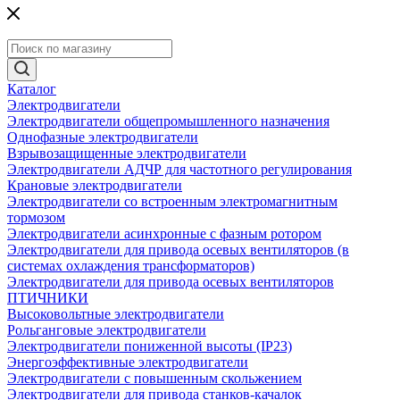
Каталог
Электродвигатели
Электродвигатели общепромышленного назначения
Однофазные электродвигатели
Взрывозащищенные электродвигатели
Электродвигатели АДЧР для частотного регулирования
Крановые электродвигатели
Электродвигатели со встроенным электромагнитным
тормозом
Электродвигатели асинхронные с фазным ротором
Электродвигатели для привода осевых вентиляторов (в
системах охлаждения трансформаторов)
Электродвигатели для привода осевых вентиляторов
ПТИЧНИКИ
Высоковольтные электродвигатели
Рольганговые электродвигатели
Электродвигатели пониженной высоты (IP23)
Энергоэффективные электродвигатели
Электродвигатели с повышенным скольжением
Электродвигатели для привода станков-качалок