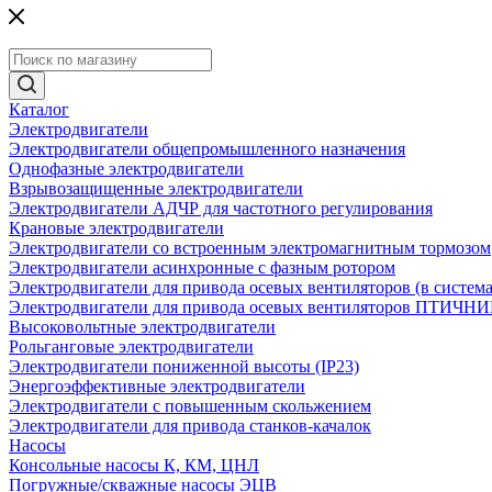
Каталог
Электродвигатели
Электродвигатели общепромышленного назначения
Однофазные электродвигатели
Взрывозащищенные электродвигатели
Электродвигатели АДЧР для частотного регулирования
Крановые электродвигатели
Электродвигатели со встроенным электромагнитным тормозом
Электродвигатели асинхронные с фазным ротором
Электродвигатели для привода осевых вентиляторов (в систем
Электродвигатели для привода осевых вентиляторов ПТИЧН
Высоковольтные электродвигатели
Рольганговые электродвигатели
Электродвигатели пониженной высоты (IP23)
Энергоэффективные электродвигатели
Электродвигатели с повышенным скольжением
Электродвигатели для привода станков-качалок
Насосы
Консольные насосы К, КМ, ЦНЛ
Погружные/скважные насосы ЭЦВ