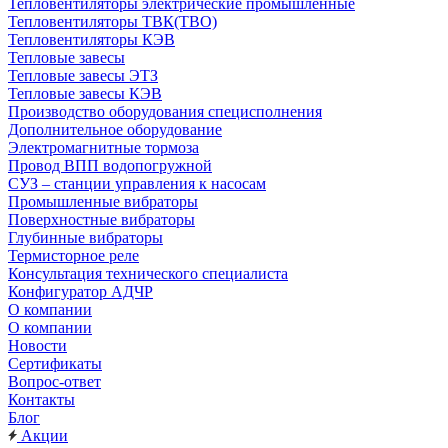
Тепловентиляторы электрические промышленные
Тепловентиляторы ТВК(ТВО)
Тепловентиляторы КЭВ
Тепловые завесы
Тепловые завесы ЭТЗ
Тепловые завесы КЭВ
Производство оборудования специсполнения
Дополнительное оборудование
Электромагнитные тормоза
Провод ВПП водопогружной
СУЗ – станции управления к насосам
Промышленные вибраторы
Поверхностные вибраторы
Глубинные вибраторы
Термисторное реле
Консультация технического специалиста
Конфигуратор АДЧР
О компании
О компании
Новости
Сертификаты
Вопрос-ответ
Контакты
Блог
Акции