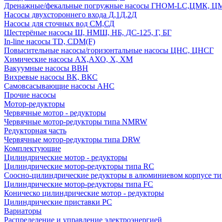
Дренажные/фекальные погружные насосы ГНОМ-LC,ЦМК, 
Насосы двухстороннего входа Д,1Д,2Д
Насосы для сточных вод СМ,СД
Шестерёные насосы Ш, НМШ, НБ, ДС-125, Г, БГ
In-line насосы TD, CDM(F)
Повысительные насосы/горизонтальные насосы ЦНС, ЦНСГ
Химические насосы АХ,АХО, Х, ХМ
Вакуумные насосы ВВН
Вихревые насосы ВК, ВКС
Самовсасывающие насосы АНС
Прочие насосы
Мотор-редукторы
Червячные мотор - редукторы
Червячные мотор-редукторы типа NMRW
Редукторная часть
Червячные мотор-редукторы типа DRW
Комплектующие
Цилиндрические мотор - редукторы
Цилиндрические мотор-редукторы типа RC
Соосно-цилиндрические редукторы в алюминиевом корпусе т
Цилиндрические мотор-редукторы типа FC
Коническо цилиндрические мотор - редукторы
Цилиндрические приставки PC
Вариаторы
Распределение и управление электроэнергией