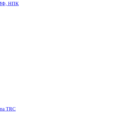
ЦМФ, НПК
ипа TRC