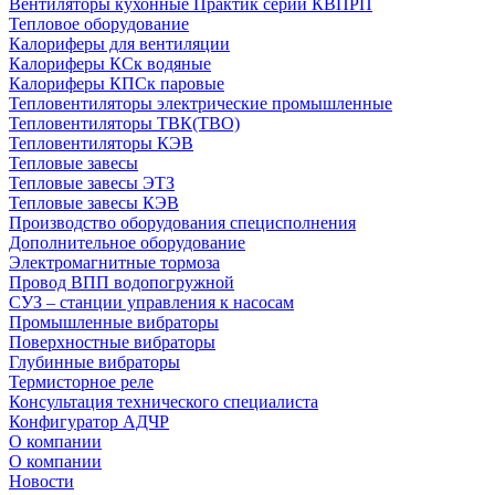
Вентиляторы кухонные Практик серии КВПРП
Тепловое оборудование
Калориферы для вентиляции
Калориферы КСк водяные
Калориферы КПСк паровые
Тепловентиляторы электрические промышленные
Тепловентиляторы ТВК(ТВО)
Тепловентиляторы КЭВ
Тепловые завесы
Тепловые завесы ЭТЗ
Тепловые завесы КЭВ
Производство оборудования специсполнения
Дополнительное оборудование
Электромагнитные тормоза
Провод ВПП водопогружной
СУЗ – станции управления к насосам
Промышленные вибраторы
Поверхностные вибраторы
Глубинные вибраторы
Термисторное реле
Консультация технического специалиста
Конфигуратор АДЧР
О компании
О компании
Новости