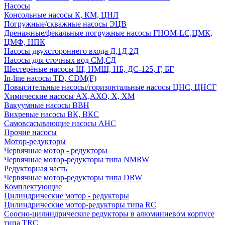
Насосы
Консольные насосы К, КМ, ЦНЛ
Погружные/скважные насосы ЭЦВ
Дренажные/фекальные погружные насосы ГНОМ-LC,ЦМК,
ЦМФ, НПК
Насосы двухстороннего входа Д,1Д,2Д
Насосы для сточных вод СМ,СД
Шестерёные насосы Ш, НМШ, НБ, ДС-125, Г, БГ
In-line насосы TD, CDM(F)
Повысительные насосы/горизонтальные насосы ЦНС, ЦНСГ
Химические насосы АХ,АХО, Х, ХМ
Вакуумные насосы ВВН
Вихревые насосы ВК, ВКС
Самовсасывающие насосы АНС
Прочие насосы
Мотор-редукторы
Червячные мотор - редукторы
Червячные мотор-редукторы типа NMRW
Редукторная часть
Червячные мотор-редукторы типа DRW
Комплектующие
Цилиндрические мотор - редукторы
Цилиндрические мотор-редукторы типа RC
Соосно-цилиндрические редукторы в алюминиевом корпусе
типа TRC