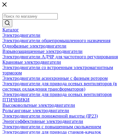
Каталог
Электродвигатели
Электродвигатели общепромышленного назначения
Однофазные электродвигатели
Взрывозащищенные электродвигатели
Электродвигатели АДЧР для частотного регулирования
Крановые электродвигатели
Электродвигатели со встроенным электромагнитным
тормозом
Электродвигатели асинхронные с фазным ротором
Электродвигатели для привода осевых вентиляторов (в
системах охлаждения трансформаторов)
Электродвигатели для привода осевых вентиляторов
ПТИЧНИКИ
Высоковольтные электродвигатели
Рольганговые электродвигатели
Электродвигатели пониженной высоты (IP23)
Энергоэффективные электродвигатели
Электродвигатели с повышенным скольжением
Электродвигатели для привода станков-качалок