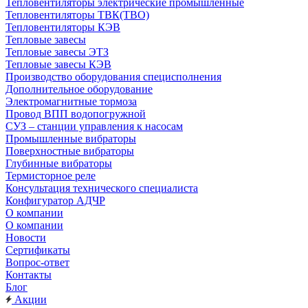
Тепловентиляторы электрические промышленные
Тепловентиляторы ТВК(ТВО)
Тепловентиляторы КЭВ
Тепловые завесы
Тепловые завесы ЭТЗ
Тепловые завесы КЭВ
Производство оборудования специсполнения
Дополнительное оборудование
Электромагнитные тормоза
Провод ВПП водопогружной
СУЗ – станции управления к насосам
Промышленные вибраторы
Поверхностные вибраторы
Глубинные вибраторы
Термисторное реле
Консультация технического специалиста
Конфигуратор АДЧР
О компании
О компании
Новости
Сертификаты
Вопрос-ответ
Контакты
Блог
Акции