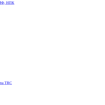
ЦМФ, НПК
ипа TRC