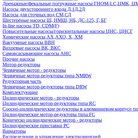
Дренажные/фекальные погружные насосы ГНОМ-LC,ЦМК, 
Насосы двухстороннего входа Д,1Д,2Д
Насосы для сточных вод СМ,СД
Шестерёные насосы Ш, НМШ, НБ, ДС-125, Г, БГ
In-line насосы TD, CDM(F)
Повысительные насосы/горизонтальные насосы ЦНС, ЦНСГ
Химические насосы АХ,АХО, Х, ХМ
Вакуумные насосы ВВН
Вихревые насосы ВК, ВКС
Самовсасывающие насосы АНС
Прочие насосы
Мотор-редукторы
Червячные мотор - редукторы
Червячные мотор-редукторы типа NMRW
Редукторная часть
Червячные мотор-редукторы типа DRW
Комплектующие
Цилиндрические мотор - редукторы
Цилиндрические мотор-редукторы типа RC
Соосно-цилиндрические редукторы в алюминиевом корпусе т
Цилиндрические мотор-редукторы типа FC
Коническо цилиндрические мотор - редукторы
Цилиндрические приставки PC
Вариаторы
Распределение и управление электроэнергией