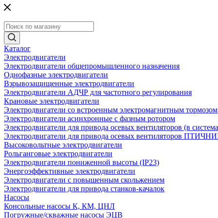
Каталог
Электродвигатели
Электродвигатели общепромышленного назначения
Однофазные электродвигатели
Взрывозащищенные электродвигатели
Электродвигатели АДЧР для частотного регулирования
Крановые электродвигатели
Электродвигатели со встроенным электромагнитным тормозом
Электродвигатели асинхронные с фазным ротором
Электродвигатели для привода осевых вентиляторов (в систем
Электродвигатели для привода осевых вентиляторов ПТИЧН
Высоковольтные электродвигатели
Рольганговые электродвигатели
Электродвигатели пониженной высоты (IP23)
Энергоэффективные электродвигатели
Электродвигатели с повышенным скольжением
Электродвигатели для привода станков-качалок
Насосы
Консольные насосы К, КМ, ЦНЛ
Погружные/скважные насосы ЭЦВ