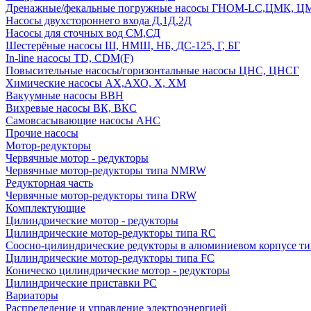
Дренажные/фекальные погружные насосы ГНОМ-LC,ЦМК, 
Насосы двухстороннего входа Д,1Д,2Д
Насосы для сточных вод СМ,СД
Шестерёные насосы Ш, НМШ, НБ, ДС-125, Г, БГ
In-line насосы TD, CDM(F)
Повысительные насосы/горизонтальные насосы ЦНС, ЦНСГ
Химические насосы АХ,АХО, Х, ХМ
Вакуумные насосы ВВН
Вихревые насосы ВК, ВКС
Самовсасывающие насосы АНС
Прочие насосы
Мотор-редукторы
Червячные мотор - редукторы
Червячные мотор-редукторы типа NMRW
Редукторная часть
Червячные мотор-редукторы типа DRW
Комплектующие
Цилиндрические мотор - редукторы
Цилиндрические мотор-редукторы типа RC
Соосно-цилиндрические редукторы в алюминиевом корпусе т
Цилиндрические мотор-редукторы типа FC
Коническо цилиндрические мотор - редукторы
Цилиндрические приставки PC
Вариаторы
Распределение и управление электроэнергией