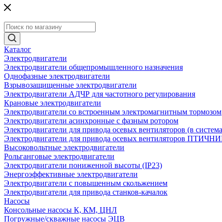
Каталог
Электродвигатели
Электродвигатели общепромышленного назначения
Однофазные электродвигатели
Взрывозащищенные электродвигатели
Электродвигатели АДЧР для частотного регулирования
Крановые электродвигатели
Электродвигатели со встроенным электромагнитным тормозом
Электродвигатели асинхронные с фазным ротором
Электродвигатели для привода осевых вентиляторов (в систем
Электродвигатели для привода осевых вентиляторов ПТИЧН
Высоковольтные электродвигатели
Рольганговые электродвигатели
Электродвигатели пониженной высоты (IP23)
Энергоэффективные электродвигатели
Электродвигатели с повышенным скольжением
Электродвигатели для привода станков-качалок
Насосы
Консольные насосы К, КМ, ЦНЛ
Погружные/скважные насосы ЭЦВ