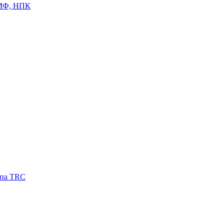
ЦМФ, НПК
ипа TRC