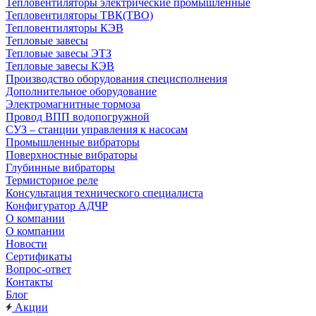
Тепловентиляторы электрические промышленные
Тепловентиляторы ТВК(ТВО)
Тепловентиляторы КЭВ
Тепловые завесы
Тепловые завесы ЭТЗ
Тепловые завесы КЭВ
Производство оборудования специсполнения
Дополнительное оборудование
Электромагнитные тормоза
Провод ВПП водопогружной
СУЗ – станции управления к насосам
Промышленные вибраторы
Поверхностные вибраторы
Глубинные вибраторы
Термисторное реле
Консультация технического специалиста
Конфигуратор АДЧР
О компании
О компании
Новости
Сертификаты
Вопрос-ответ
Контакты
Блог
Акции