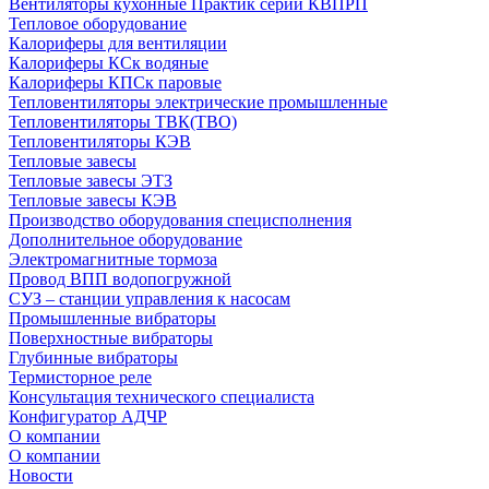
Вентиляторы кухонные Практик серии КВПРП
Тепловое оборудование
Калориферы для вентиляции
Калориферы КСк водяные
Калориферы КПСк паровые
Тепловентиляторы электрические промышленные
Тепловентиляторы ТВК(ТВО)
Тепловентиляторы КЭВ
Тепловые завесы
Тепловые завесы ЭТЗ
Тепловые завесы КЭВ
Производство оборудования специсполнения
Дополнительное оборудование
Электромагнитные тормоза
Провод ВПП водопогружной
СУЗ – станции управления к насосам
Промышленные вибраторы
Поверхностные вибраторы
Глубинные вибраторы
Термисторное реле
Консультация технического специалиста
Конфигуратор АДЧР
О компании
О компании
Новости