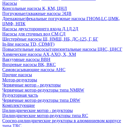
Насосы
Консольные насосы К, КМ, ЦНЛ
Погружные/скважные насосы ЭЦВ
Дренажные/фекальные погружные насосы ГНОМ-LC,ЦМК,
ЦМФ, НПК
Насосы двухстороннего входа Д,1Д,2Д
Насосы для сточных вод СМ,СД
Шестерёные насосы Ш, НМШ, НБ, ДС-125, Г, БГ
In-line насосы TD, CDM(F)
Повысительные насосы/горизонтальные насосы ЦНС, ЦНСГ
Химические насосы АХ,АХО, Х, ХМ
Вакуумные насосы ВВН
Вихревые насосы ВК, ВКС
Самовсасывающие насосы АНС
Прочие насосы
Мотор-редукторы
Червячные мотор - редукторы
Червячные мотор-редукторы типа NMRW
Редукторная часть
Червячные мотор-редукторы типа DRW
Комплектующие
Цилиндрические мотор - редукторы
Цилиндрические мотор-редукторы типа RC
Соосно-цилиндрические редукторы в алюминиевом корпусе
типа TRC