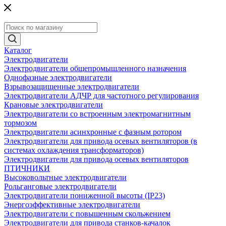
Каталог
Электродвигатели
Электродвигатели общепромышленного назначения
Однофазные электродвигатели
Взрывозащищенные электродвигатели
Электродвигатели АДЧР для частотного регулирования
Крановые электродвигатели
Электродвигатели со встроенным электромагнитным
тормозом
Электродвигатели асинхронные с фазным ротором
Электродвигатели для привода осевых вентиляторов (в
системах охлаждения трансформаторов)
Электродвигатели для привода осевых вентиляторов
ПТИЧНИКИ
Высоковольтные электродвигатели
Рольганговые электродвигатели
Электродвигатели пониженной высоты (IP23)
Энергоэффективные электродвигатели
Электродвигатели с повышенным скольжением
Электродвигатели для привода станков-качалок