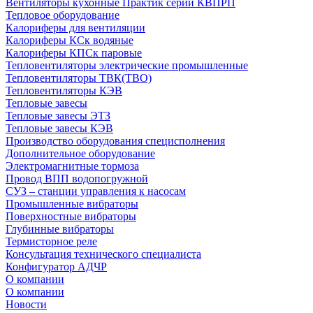
Вентиляторы кухонные Практик серии КВПРП
Тепловое оборудование
Калориферы для вентиляции
Калориферы КСк водяные
Калориферы КПСк паровые
Тепловентиляторы электрические промышленные
Тепловентиляторы ТВК(ТВО)
Тепловентиляторы КЭВ
Тепловые завесы
Тепловые завесы ЭТЗ
Тепловые завесы КЭВ
Производство оборудования специсполнения
Дополнительное оборудование
Электромагнитные тормоза
Провод ВПП водопогружной
СУЗ – станции управления к насосам
Промышленные вибраторы
Поверхностные вибраторы
Глубинные вибраторы
Термисторное реле
Консультация технического специалиста
Конфигуратор АДЧР
О компании
О компании
Новости