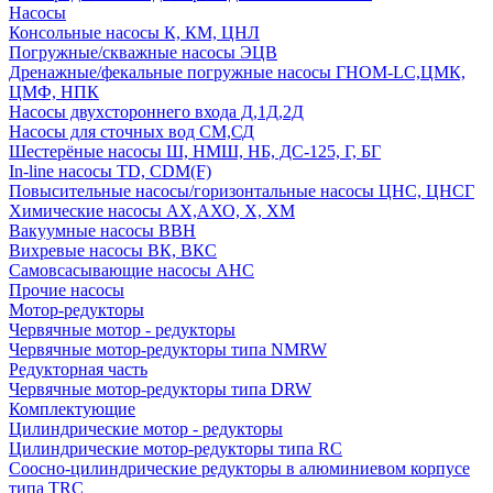
Насосы
Консольные насосы К, КМ, ЦНЛ
Погружные/скважные насосы ЭЦВ
Дренажные/фекальные погружные насосы ГНОМ-LC,ЦМК,
ЦМФ, НПК
Насосы двухстороннего входа Д,1Д,2Д
Насосы для сточных вод СМ,СД
Шестерёные насосы Ш, НМШ, НБ, ДС-125, Г, БГ
In-line насосы TD, CDM(F)
Повысительные насосы/горизонтальные насосы ЦНС, ЦНСГ
Химические насосы АХ,АХО, Х, ХМ
Вакуумные насосы ВВН
Вихревые насосы ВК, ВКС
Самовсасывающие насосы АНС
Прочие насосы
Мотор-редукторы
Червячные мотор - редукторы
Червячные мотор-редукторы типа NMRW
Редукторная часть
Червячные мотор-редукторы типа DRW
Комплектующие
Цилиндрические мотор - редукторы
Цилиндрические мотор-редукторы типа RC
Соосно-цилиндрические редукторы в алюминиевом корпусе
типа TRC