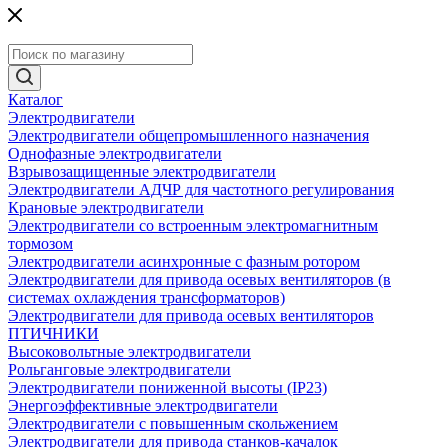
Каталог
Электродвигатели
Электродвигатели общепромышленного назначения
Однофазные электродвигатели
Взрывозащищенные электродвигатели
Электродвигатели АДЧР для частотного регулирования
Крановые электродвигатели
Электродвигатели со встроенным электромагнитным
тормозом
Электродвигатели асинхронные с фазным ротором
Электродвигатели для привода осевых вентиляторов (в
системах охлаждения трансформаторов)
Электродвигатели для привода осевых вентиляторов
ПТИЧНИКИ
Высоковольтные электродвигатели
Рольганговые электродвигатели
Электродвигатели пониженной высоты (IP23)
Энергоэффективные электродвигатели
Электродвигатели с повышенным скольжением
Электродвигатели для привода станков-качалок