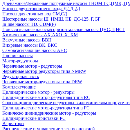
Дренажные/фекальные погружные насосы ГНОМ-LC,ЦМК, 
Насосы двухстороннего входа Д,1Д,2Д
Насосы для сточных вод СМ,СД
Шестерёные насосы Ш, НМШ, НБ, ДС-125, Г, БГ
In-line насосы TD, CDM(F)
Повысительные насосы/горизонтальные насосы ЦНС, ЦНСГ
Химические насосы АХ,АХО, Х, ХМ
Вакуумные насосы ВВН
Вихревые насосы ВК, ВКС
Самовсасывающие насосы АНС
Прочие насосы
Мотор-редукторы
Червячные мотор - редукторы
Червячные мотор-редукторы типа NMRW
Редукторная часть
Червячные мотор-редукторы типа DRW
Комплектующие
Цилиндрические мотор - редукторы
Цилиндрические мотор-редукторы типа RC
Соосно-цилиндрические редукторы в алюминиевом корпусе т
Цилиндрические мотор-редукторы типа FC
Коническо цилиндрические мотор - редукторы
Цилиндрические приставки PC
Вариаторы
Распределение и управление электроэнергией