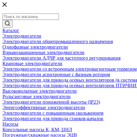
Каталог
Электродвигатели
Электродвигатели общепромышленного назначения
Однофазные электродвигатели
Взрывозащищенные электродвигатели
Электродвигатели АДЧР для частотного регулирования
Крановые электродвигатели
Электродвигатели со встроенным электромагнитным тормозом
Электродвигатели асинхронные с фазным ротором
Электродвигатели для привода осевых вентиляторов (в систем
Электродвигатели для привода осевых вентиляторов ПТИЧН
Высоковольтные электродвигатели
Рольганговые электродвигатели
Электродвигатели пониженной высоты (IP23)
Энергоэффективные электродвигатели
Электродвигатели с повышенным скольжением
Электродвигатели для привода станков-качалок
Насосы
Консольные насосы К, КМ, ЦНЛ
Погружные/скважные насосы ЭЦВ