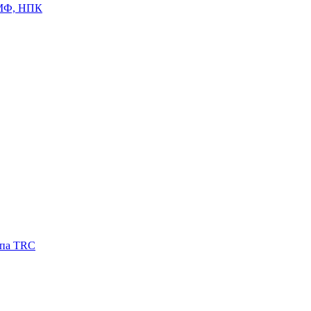
ЦМФ, НПК
ипа TRC