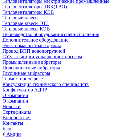
Тепловентиляторы электрические промышленные
Тепловентиляторы ТВК(ТВО)
Тепловентиляторы КЭВ
Тепловые завесы
Тепловые завесы ЭТЗ
Тепловые завесы КЭВ
Производство оборудования специсполнения
Дополнительное оборудование
Электромагнитные тормоза
Провод ВПП водопогружной
СУЗ – станции управления к насосам
Промышленные вибраторы
Поверхностные вибраторы
Глубинные вибраторы
Термисторное реле
Консультация технического специалиста
Конфигуратор АДЧР
О компании
О компании
Новости
Сертификаты
Вопрос-ответ
Контакты
Блог
Акции