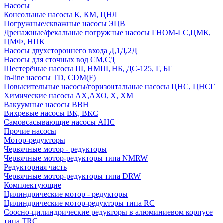
Насосы
Консольные насосы К, КМ, ЦНЛ
Погружные/скважные насосы ЭЦВ
Дренажные/фекальные погружные насосы ГНОМ-LC,ЦМК,
ЦМФ, НПК
Насосы двухстороннего входа Д,1Д,2Д
Насосы для сточных вод СМ,СД
Шестерёные насосы Ш, НМШ, НБ, ДС-125, Г, БГ
In-line насосы TD, CDM(F)
Повысительные насосы/горизонтальные насосы ЦНС, ЦНСГ
Химические насосы АХ,АХО, Х, ХМ
Вакуумные насосы ВВН
Вихревые насосы ВК, ВКС
Самовсасывающие насосы АНС
Прочие насосы
Мотор-редукторы
Червячные мотор - редукторы
Червячные мотор-редукторы типа NMRW
Редукторная часть
Червячные мотор-редукторы типа DRW
Комплектующие
Цилиндрические мотор - редукторы
Цилиндрические мотор-редукторы типа RC
Соосно-цилиндрические редукторы в алюминиевом корпусе
типа TRC