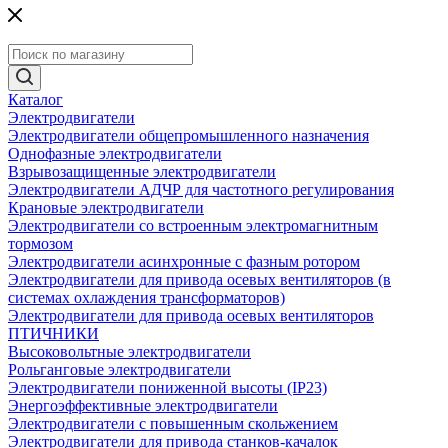
Каталог
Электродвигатели
Электродвигатели общепромышленного назначения
Однофазные электродвигатели
Взрывозащищенные электродвигатели
Электродвигатели АДЧР для частотного регулирования
Крановые электродвигатели
Электродвигатели со встроенным электромагнитным
тормозом
Электродвигатели асинхронные с фазным ротором
Электродвигатели для привода осевых вентиляторов (в
системах охлаждения трансформаторов)
Электродвигатели для привода осевых вентиляторов
ПТИЧНИКИ
Высоковольтные электродвигатели
Рольганговые электродвигатели
Электродвигатели пониженной высоты (IP23)
Энергоэффективные электродвигатели
Электродвигатели с повышенным скольжением
Электродвигатели для привода станков-качалок