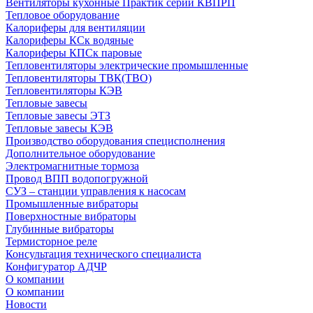
Вентиляторы кухонные Практик серии КВПРП
Тепловое оборудование
Калориферы для вентиляции
Калориферы КСк водяные
Калориферы КПСк паровые
Тепловентиляторы электрические промышленные
Тепловентиляторы ТВК(ТВО)
Тепловентиляторы КЭВ
Тепловые завесы
Тепловые завесы ЭТЗ
Тепловые завесы КЭВ
Производство оборудования специсполнения
Дополнительное оборудование
Электромагнитные тормоза
Провод ВПП водопогружной
СУЗ – станции управления к насосам
Промышленные вибраторы
Поверхностные вибраторы
Глубинные вибраторы
Термисторное реле
Консультация технического специалиста
Конфигуратор АДЧР
О компании
О компании
Новости