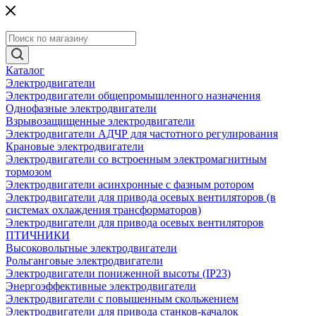
Каталог
Электродвигатели
Электродвигатели общепромышленного назначения
Однофазные электродвигатели
Взрывозащищенные электродвигатели
Электродвигатели АДЧР для частотного регулирования
Крановые электродвигатели
Электродвигатели со встроенным электромагнитным
тормозом
Электродвигатели асинхронные с фазным ротором
Электродвигатели для привода осевых вентиляторов (в
системах охлаждения трансформаторов)
Электродвигатели для привода осевых вентиляторов
ПТИЧНИКИ
Высоковольтные электродвигатели
Рольганговые электродвигатели
Электродвигатели пониженной высоты (IP23)
Энергоэффективные электродвигатели
Электродвигатели с повышенным скольжением
Электродвигатели для привода станков-качалок