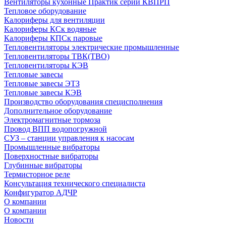
Вентиляторы кухонные Практик серии КВПРП
Тепловое оборудование
Калориферы для вентиляции
Калориферы КСк водяные
Калориферы КПСк паровые
Тепловентиляторы электрические промышленные
Тепловентиляторы ТВК(ТВО)
Тепловентиляторы КЭВ
Тепловые завесы
Тепловые завесы ЭТЗ
Тепловые завесы КЭВ
Производство оборудования специсполнения
Дополнительное оборудование
Электромагнитные тормоза
Провод ВПП водопогружной
СУЗ – станции управления к насосам
Промышленные вибраторы
Поверхностные вибраторы
Глубинные вибраторы
Термисторное реле
Консультация технического специалиста
Конфигуратор АДЧР
О компании
О компании
Новости