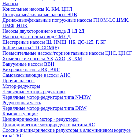
Насосы
Консольные насосы К, КМ, ЦНЛ
Погружные/скважные насосы ЭЦВ
Дренажные/фекальные погружные насосы ГНОМ-LC,ЦМК,
ЦМФ, НПК
Насосы двухстороннего входа Д,1Д,2Д
Насосы для сточных вод СМ,СД
Шестерёные насосы Ш, НМШ, НБ, ДС-125, Г, БГ
In-line насосы TD, CDM(F)
Повысительные насосы/горизонтальные насосы ЦНС, ЦНСГ
Химические насосы АХ,АХО, Х, ХМ
Вакуумные насосы ВВН
Вихревые насосы ВК, ВКС
Самовсасывающие насосы АНС
Прочие насосы
Мотор-редукторы
Червячные мотор - редукторы
Червячные мотор-редукторы типа NMRW
Редукторная часть
Червячные мотор-редукторы типа DRW
Комплектующие
Цилиндрические мотор - редукторы
Цилиндрические мотор-редукторы типа RC
Соосно-цилиндрические редукторы в алюминиевом корпусе
типа TRC