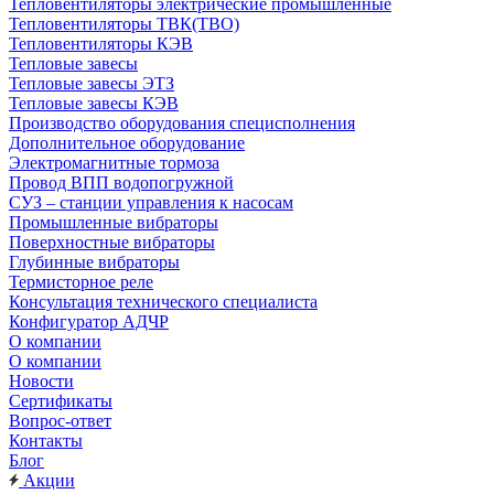
Тепловентиляторы электрические промышленные
Тепловентиляторы ТВК(ТВО)
Тепловентиляторы КЭВ
Тепловые завесы
Тепловые завесы ЭТЗ
Тепловые завесы КЭВ
Производство оборудования специсполнения
Дополнительное оборудование
Электромагнитные тормоза
Провод ВПП водопогружной
СУЗ – станции управления к насосам
Промышленные вибраторы
Поверхностные вибраторы
Глубинные вибраторы
Термисторное реле
Консультация технического специалиста
Конфигуратор АДЧР
О компании
О компании
Новости
Сертификаты
Вопрос-ответ
Контакты
Блог
Акции