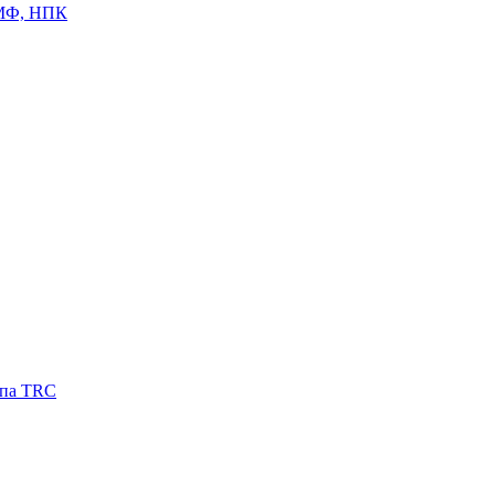
ЦМФ, НПК
ипа TRC