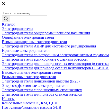
Каталог
Электродвигатели
Электродвигатели общепромышленного назначения
Однофазные электродвигатели
Взрывозащищенные электродвигатели
Электродвигатели АДЧР для частотного регулирования
Крановые электродвигатели
Электродвигатели со встроенным электромагнитным тормозом
Электродвигатели асинхронные с фазным ротором
Электродвигатели для привода осевых вентиляторов (в систем
Электродвигатели для привода осевых вентиляторов ПТИЧН
Высоковольтные электродвигатели
Рольганговые электродвигатели
Электродвигатели пониженной высоты (IP23)
Энергоэффективные электродвигатели
Электродвигатели с повышенным скольжением
Электродвигатели для привода станков-качалок
Насосы
Консольные насосы К, КМ, ЦНЛ
Погружные/скважные насосы ЭЦВ