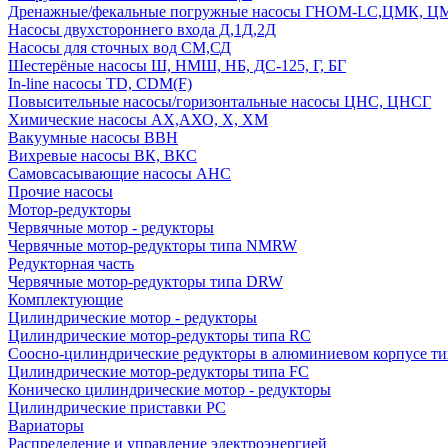
Дренажные/фекальные погружные насосы ГНОМ-LC,ЦМК, 
Насосы двухстороннего входа Д,1Д,2Д
Насосы для сточных вод СМ,СД
Шестерёные насосы Ш, НМШ, НБ, ДС-125, Г, БГ
In-line насосы TD, CDM(F)
Повысительные насосы/горизонтальные насосы ЦНС, ЦНСГ
Химические насосы АХ,АХО, Х, ХМ
Вакуумные насосы ВВН
Вихревые насосы ВК, ВКС
Самовсасывающие насосы АНС
Прочие насосы
Мотор-редукторы
Червячные мотор - редукторы
Червячные мотор-редукторы типа NMRW
Редукторная часть
Червячные мотор-редукторы типа DRW
Комплектующие
Цилиндрические мотор - редукторы
Цилиндрические мотор-редукторы типа RC
Соосно-цилиндрические редукторы в алюминиевом корпусе т
Цилиндрические мотор-редукторы типа FC
Коническо цилиндрические мотор - редукторы
Цилиндрические приставки PC
Вариаторы
Распределение и управление электроэнергией