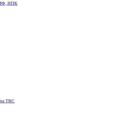
ЦМФ, НПК
ипа TRC