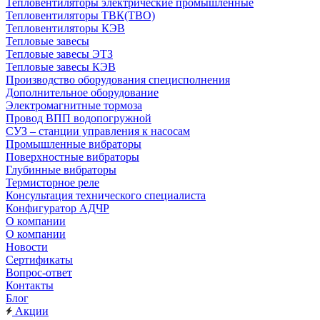
Тепловентиляторы электрические промышленные
Тепловентиляторы ТВК(ТВО)
Тепловентиляторы КЭВ
Тепловые завесы
Тепловые завесы ЭТЗ
Тепловые завесы КЭВ
Производство оборудования специсполнения
Дополнительное оборудование
Электромагнитные тормоза
Провод ВПП водопогружной
СУЗ – станции управления к насосам
Промышленные вибраторы
Поверхностные вибраторы
Глубинные вибраторы
Термисторное реле
Консультация технического специалиста
Конфигуратор АДЧР
О компании
О компании
Новости
Сертификаты
Вопрос-ответ
Контакты
Блог
Акции