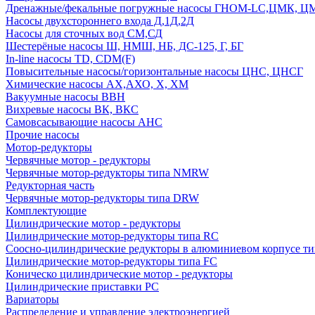
Дренажные/фекальные погружные насосы ГНОМ-LC,ЦМК, 
Насосы двухстороннего входа Д,1Д,2Д
Насосы для сточных вод СМ,СД
Шестерёные насосы Ш, НМШ, НБ, ДС-125, Г, БГ
In-line насосы TD, CDM(F)
Повысительные насосы/горизонтальные насосы ЦНС, ЦНСГ
Химические насосы АХ,АХО, Х, ХМ
Вакуумные насосы ВВН
Вихревые насосы ВК, ВКС
Самовсасывающие насосы АНС
Прочие насосы
Мотор-редукторы
Червячные мотор - редукторы
Червячные мотор-редукторы типа NMRW
Редукторная часть
Червячные мотор-редукторы типа DRW
Комплектующие
Цилиндрические мотор - редукторы
Цилиндрические мотор-редукторы типа RC
Соосно-цилиндрические редукторы в алюминиевом корпусе т
Цилиндрические мотор-редукторы типа FC
Коническо цилиндрические мотор - редукторы
Цилиндрические приставки PC
Вариаторы
Распределение и управление электроэнергией