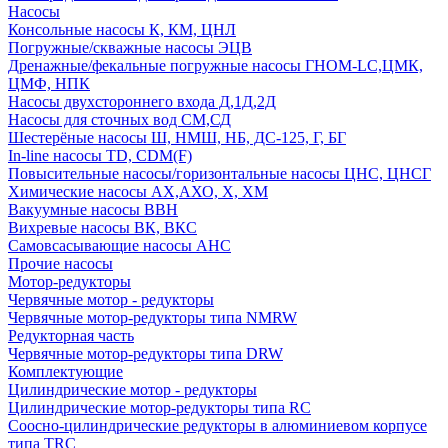
Насосы
Консольные насосы К, КМ, ЦНЛ
Погружные/скважные насосы ЭЦВ
Дренажные/фекальные погружные насосы ГНОМ-LC,ЦМК,
ЦМФ, НПК
Насосы двухстороннего входа Д,1Д,2Д
Насосы для сточных вод СМ,СД
Шестерёные насосы Ш, НМШ, НБ, ДС-125, Г, БГ
In-line насосы TD, CDM(F)
Повысительные насосы/горизонтальные насосы ЦНС, ЦНСГ
Химические насосы АХ,АХО, Х, ХМ
Вакуумные насосы ВВН
Вихревые насосы ВК, ВКС
Самовсасывающие насосы АНС
Прочие насосы
Мотор-редукторы
Червячные мотор - редукторы
Червячные мотор-редукторы типа NMRW
Редукторная часть
Червячные мотор-редукторы типа DRW
Комплектующие
Цилиндрические мотор - редукторы
Цилиндрические мотор-редукторы типа RC
Соосно-цилиндрические редукторы в алюминиевом корпусе
типа TRC