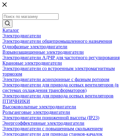
Каталог
Электродвигатели
Электродвигатели общепромышленного назначения
Однофазные электродвигатели
Взрывозащищенные электродвигатели
Электродвигатели АДЧР для частотного регулирования
Крановые электродвигатели
Электродвигатели со встроенным электромагнитным
тормозом
Электродвигатели асинхронные с фазным ротором
Электродвигатели для привода осевых вентиляторов (в
системах охлаждения трансформаторов)
Электродвигатели для привода осевых вентиляторов
ПТИЧНИКИ
Высоковольтные электродвигатели
Рольганговые электродвигатели
Электродвигатели пониженной высоты (IP23)
Энергоэффективные электродвигатели
Электродвигатели с повышенным скольжением
Электродвигатели для привода станков-качалок