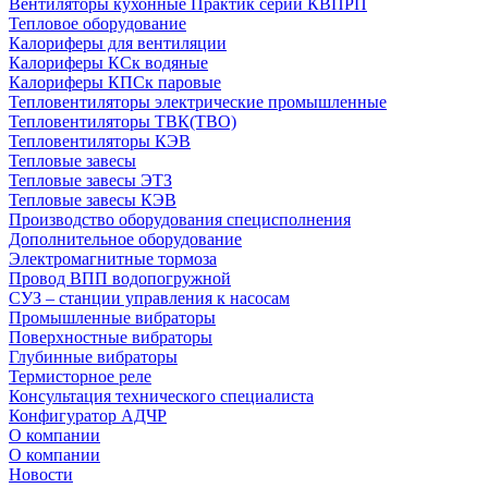
Вентиляторы кухонные Практик серии КВПРП
Тепловое оборудование
Калориферы для вентиляции
Калориферы КСк водяные
Калориферы КПСк паровые
Тепловентиляторы электрические промышленные
Тепловентиляторы ТВК(ТВО)
Тепловентиляторы КЭВ
Тепловые завесы
Тепловые завесы ЭТЗ
Тепловые завесы КЭВ
Производство оборудования специсполнения
Дополнительное оборудование
Электромагнитные тормоза
Провод ВПП водопогружной
СУЗ – станции управления к насосам
Промышленные вибраторы
Поверхностные вибраторы
Глубинные вибраторы
Термисторное реле
Консультация технического специалиста
Конфигуратор АДЧР
О компании
О компании
Новости