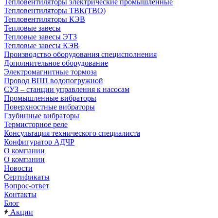
Тепловентиляторы электрические промышленные
Тепловентиляторы ТВК(ТВО)
Тепловентиляторы КЭВ
Тепловые завесы
Тепловые завесы ЭТЗ
Тепловые завесы КЭВ
Производство оборудования специсполнения
Дополнительное оборудование
Электромагнитные тормоза
Провод ВПП водопогружной
СУЗ – станции управления к насосам
Промышленные вибраторы
Поверхностные вибраторы
Глубинные вибраторы
Термисторное реле
Консультация технического специалиста
Конфигуратор АДЧР
О компании
О компании
Новости
Сертификаты
Вопрос-ответ
Контакты
Блог
Акции