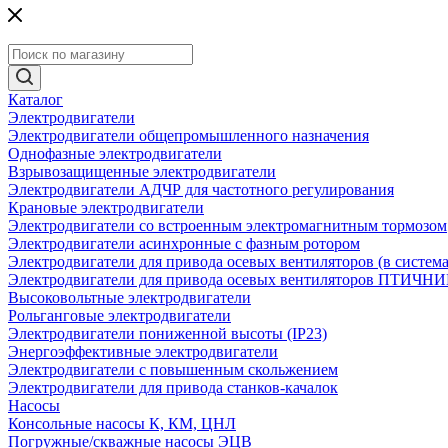
Каталог
Электродвигатели
Электродвигатели общепромышленного назначения
Однофазные электродвигатели
Взрывозащищенные электродвигатели
Электродвигатели АДЧР для частотного регулирования
Крановые электродвигатели
Электродвигатели со встроенным электромагнитным тормозом
Электродвигатели асинхронные с фазным ротором
Электродвигатели для привода осевых вентиляторов (в систем
Электродвигатели для привода осевых вентиляторов ПТИЧН
Высоковольтные электродвигатели
Рольганговые электродвигатели
Электродвигатели пониженной высоты (IP23)
Энергоэффективные электродвигатели
Электродвигатели с повышенным скольжением
Электродвигатели для привода станков-качалок
Насосы
Консольные насосы К, КМ, ЦНЛ
Погружные/скважные насосы ЭЦВ