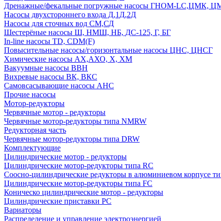
Дренажные/фекальные погружные насосы ГНОМ-LC,ЦМК, 
Насосы двухстороннего входа Д,1Д,2Д
Насосы для сточных вод СМ,СД
Шестерёные насосы Ш, НМШ, НБ, ДС-125, Г, БГ
In-line насосы TD, CDM(F)
Повысительные насосы/горизонтальные насосы ЦНС, ЦНСГ
Химические насосы АХ,АХО, Х, ХМ
Вакуумные насосы ВВН
Вихревые насосы ВК, ВКС
Самовсасывающие насосы АНС
Прочие насосы
Мотор-редукторы
Червячные мотор - редукторы
Червячные мотор-редукторы типа NMRW
Редукторная часть
Червячные мотор-редукторы типа DRW
Комплектующие
Цилиндрические мотор - редукторы
Цилиндрические мотор-редукторы типа RC
Соосно-цилиндрические редукторы в алюминиевом корпусе т
Цилиндрические мотор-редукторы типа FC
Коническо цилиндрические мотор - редукторы
Цилиндрические приставки PC
Вариаторы
Распределение и управление электроэнергией