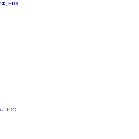
ЦМФ, НПК
ипа TRC