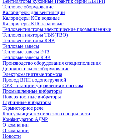
Вентиляторы кухонные Практик серии КВПРП
Тепловое оборудование
Калориферы для вентиляции
Калориферы КСк водяные
Калориферы КПСк паровые
Тепловентиляторы электрические промышленные
Тепловентиляторы ТВК(ТВО)
Тепловентиляторы КЭВ
Тепловые завесы
Тепловые завесы ЭТЗ
Тепловые завесы КЭВ
Производство оборудования специсполнения
Дополнительное оборудование
Электромагнитные тормоза
Провод ВПП водопогружной
СУЗ – станции управления к насосам
Промышленные вибраторы
Поверхностные вибраторы
Глубинные вибраторы
Термисторное реле
Консультация технического специалиста
Конфигуратор АДЧР
О компании
О компании
Новости