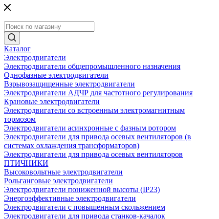
Каталог
Электродвигатели
Электродвигатели общепромышленного назначения
Однофазные электродвигатели
Взрывозащищенные электродвигатели
Электродвигатели АДЧР для частотного регулирования
Крановые электродвигатели
Электродвигатели со встроенным электромагнитным
тормозом
Электродвигатели асинхронные с фазным ротором
Электродвигатели для привода осевых вентиляторов (в
системах охлаждения трансформаторов)
Электродвигатели для привода осевых вентиляторов
ПТИЧНИКИ
Высоковольтные электродвигатели
Рольганговые электродвигатели
Электродвигатели пониженной высоты (IP23)
Энергоэффективные электродвигатели
Электродвигатели с повышенным скольжением
Электродвигатели для привода станков-качалок