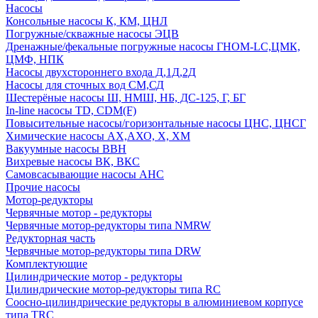
Насосы
Консольные насосы К, КМ, ЦНЛ
Погружные/скважные насосы ЭЦВ
Дренажные/фекальные погружные насосы ГНОМ-LC,ЦМК,
ЦМФ, НПК
Насосы двухстороннего входа Д,1Д,2Д
Насосы для сточных вод СМ,СД
Шестерёные насосы Ш, НМШ, НБ, ДС-125, Г, БГ
In-line насосы TD, CDM(F)
Повысительные насосы/горизонтальные насосы ЦНС, ЦНСГ
Химические насосы АХ,АХО, Х, ХМ
Вакуумные насосы ВВН
Вихревые насосы ВК, ВКС
Самовсасывающие насосы АНС
Прочие насосы
Мотор-редукторы
Червячные мотор - редукторы
Червячные мотор-редукторы типа NMRW
Редукторная часть
Червячные мотор-редукторы типа DRW
Комплектующие
Цилиндрические мотор - редукторы
Цилиндрические мотор-редукторы типа RC
Соосно-цилиндрические редукторы в алюминиевом корпусе
типа TRC