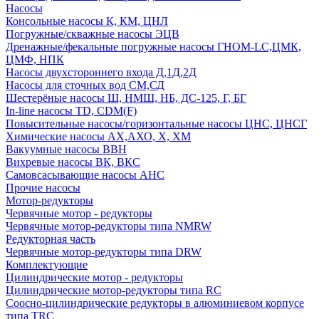
Насосы
Консольные насосы К, КМ, ЦНЛ
Погружные/скважные насосы ЭЦВ
Дренажные/фекальные погружные насосы ГНОМ-LC,ЦМК,
ЦМФ, НПК
Насосы двухстороннего входа Д,1Д,2Д
Насосы для сточных вод СМ,СД
Шестерёные насосы Ш, НМШ, НБ, ДС-125, Г, БГ
In-line насосы TD, CDM(F)
Повысительные насосы/горизонтальные насосы ЦНС, ЦНСГ
Химические насосы АХ,АХО, Х, ХМ
Вакуумные насосы ВВН
Вихревые насосы ВК, ВКС
Самовсасывающие насосы АНС
Прочие насосы
Мотор-редукторы
Червячные мотор - редукторы
Червячные мотор-редукторы типа NMRW
Редукторная часть
Червячные мотор-редукторы типа DRW
Комплектующие
Цилиндрические мотор - редукторы
Цилиндрические мотор-редукторы типа RC
Соосно-цилиндрические редукторы в алюминиевом корпусе
типа TRC