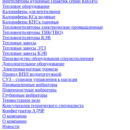
Вентиляторы кухонные Практик серии КВПРП
Тепловое оборудование
Калориферы для вентиляции
Калориферы КСк водяные
Калориферы КПСк паровые
Тепловентиляторы электрические промышленные
Тепловентиляторы ТВК(ТВО)
Тепловентиляторы КЭВ
Тепловые завесы
Тепловые завесы ЭТЗ
Тепловые завесы КЭВ
Производство оборудования специсполнения
Дополнительное оборудование
Электромагнитные тормоза
Провод ВПП водопогружной
СУЗ – станции управления к насосам
Промышленные вибраторы
Поверхностные вибраторы
Глубинные вибраторы
Термисторное реле
Консультация технического специалиста
Конфигуратор АДЧР
О компании
О компании
Новости