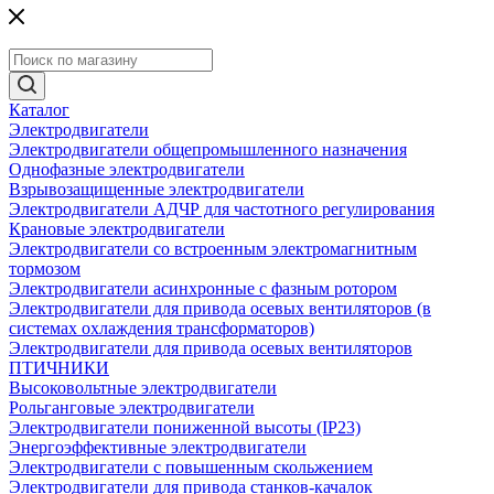
Каталог
Электродвигатели
Электродвигатели общепромышленного назначения
Однофазные электродвигатели
Взрывозащищенные электродвигатели
Электродвигатели АДЧР для частотного регулирования
Крановые электродвигатели
Электродвигатели со встроенным электромагнитным
тормозом
Электродвигатели асинхронные с фазным ротором
Электродвигатели для привода осевых вентиляторов (в
системах охлаждения трансформаторов)
Электродвигатели для привода осевых вентиляторов
ПТИЧНИКИ
Высоковольтные электродвигатели
Рольганговые электродвигатели
Электродвигатели пониженной высоты (IP23)
Энергоэффективные электродвигатели
Электродвигатели с повышенным скольжением
Электродвигатели для привода станков-качалок