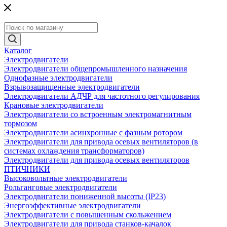
Каталог
Электродвигатели
Электродвигатели общепромышленного назначения
Однофазные электродвигатели
Взрывозащищенные электродвигатели
Электродвигатели АДЧР для частотного регулирования
Крановые электродвигатели
Электродвигатели со встроенным электромагнитным
тормозом
Электродвигатели асинхронные с фазным ротором
Электродвигатели для привода осевых вентиляторов (в
системах охлаждения трансформаторов)
Электродвигатели для привода осевых вентиляторов
ПТИЧНИКИ
Высоковольтные электродвигатели
Рольганговые электродвигатели
Электродвигатели пониженной высоты (IP23)
Энергоэффективные электродвигатели
Электродвигатели с повышенным скольжением
Электродвигатели для привода станков-качалок