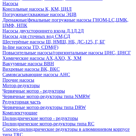
Насосы
Консольные насосы К, КМ, ЦНЛ
Погружные/скважные насосы ЭЦВ
Дренажные/фекальные погружные насосы ГНОМ-LC,ЦМК,
ЦМФ, НПК
Насосы двухстороннего входа Д,1Д,2Д
Насосы для сточных вод СМ,СД
Шестерёные насосы Ш, НМШ, НБ, ДС-125, Г, БГ
In-line насосы TD, CDM(F)
Повысительные насосы/горизонтальные насосы ЦНС, ЦНСГ
Химические насосы АХ,АХО, Х, ХМ
Вакуумные насосы ВВН
Вихревые насосы ВК, ВКС
Самовсасывающие насосы АНС
Прочие насосы
Мотор-редукторы
Червячные мотор - редукторы
Червячные мотор-редукторы типа NMRW
Редукторная часть
Червячные мотор-редукторы типа DRW
Комплектующие
Цилиндрические мотор - редукторы
Цилиндрические мотор-редукторы типа RC
Соосно-цилиндрические редукторы в алюминиевом корпусе
типа TRC