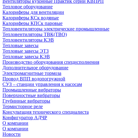
Вентиляторы кухонные Практик серии КВПРП
Тепловое оборудование
Калориферы для вентиляции
Калориферы КСк водяные
Калориферы КПСк паровые
Тепловентиляторы электрические промышленные
Тепловентиляторы ТВК(ТВО)
Тепловентиляторы КЭВ
Тепловые завесы
Тепловые завесы ЭТЗ
Тепловые завесы КЭВ
Производство оборудования специсполнения
Дополнительное оборудование
Электромагнитные тормоза
Провод ВПП водопогружной
СУЗ – станции управления к насосам
Промышленные вибраторы
Поверхностные вибраторы
Глубинные вибраторы
Термисторное реле
Консультация технического специалиста
Конфигуратор АДЧР
О компании
О компании
Новости