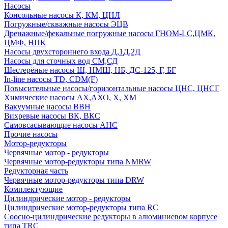
Насосы
Консольные насосы К, КМ, ЦНЛ
Погружные/скважные насосы ЭЦВ
Дренажные/фекальные погружные насосы ГНОМ-LC,ЦМК,
ЦМФ, НПК
Насосы двухстороннего входа Д,1Д,2Д
Насосы для сточных вод СМ,СД
Шестерёные насосы Ш, НМШ, НБ, ДС-125, Г, БГ
In-line насосы TD, CDM(F)
Повысительные насосы/горизонтальные насосы ЦНС, ЦНСГ
Химические насосы АХ,АХО, Х, ХМ
Вакуумные насосы ВВН
Вихревые насосы ВК, ВКС
Самовсасывающие насосы АНС
Прочие насосы
Мотор-редукторы
Червячные мотор - редукторы
Червячные мотор-редукторы типа NMRW
Редукторная часть
Червячные мотор-редукторы типа DRW
Комплектующие
Цилиндрические мотор - редукторы
Цилиндрические мотор-редукторы типа RC
Соосно-цилиндрические редукторы в алюминиевом корпусе
типа TRC