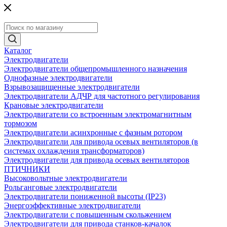
Каталог
Электродвигатели
Электродвигатели общепромышленного назначения
Однофазные электродвигатели
Взрывозащищенные электродвигатели
Электродвигатели АДЧР для частотного регулирования
Крановые электродвигатели
Электродвигатели со встроенным электромагнитным
тормозом
Электродвигатели асинхронные с фазным ротором
Электродвигатели для привода осевых вентиляторов (в
системах охлаждения трансформаторов)
Электродвигатели для привода осевых вентиляторов
ПТИЧНИКИ
Высоковольтные электродвигатели
Рольганговые электродвигатели
Электродвигатели пониженной высоты (IP23)
Энергоэффективные электродвигатели
Электродвигатели с повышенным скольжением
Электродвигатели для привода станков-качалок