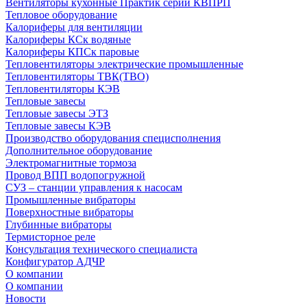
Вентиляторы кухонные Практик серии КВПРП
Тепловое оборудование
Калориферы для вентиляции
Калориферы КСк водяные
Калориферы КПСк паровые
Тепловентиляторы электрические промышленные
Тепловентиляторы ТВК(ТВО)
Тепловентиляторы КЭВ
Тепловые завесы
Тепловые завесы ЭТЗ
Тепловые завесы КЭВ
Производство оборудования специсполнения
Дополнительное оборудование
Электромагнитные тормоза
Провод ВПП водопогружной
СУЗ – станции управления к насосам
Промышленные вибраторы
Поверхностные вибраторы
Глубинные вибраторы
Термисторное реле
Консультация технического специалиста
Конфигуратор АДЧР
О компании
О компании
Новости