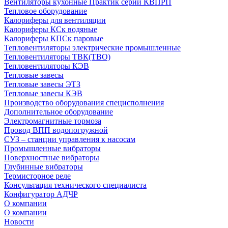
Вентиляторы кухонные Практик серии КВПРП
Тепловое оборудование
Калориферы для вентиляции
Калориферы КСк водяные
Калориферы КПСк паровые
Тепловентиляторы электрические промышленные
Тепловентиляторы ТВК(ТВО)
Тепловентиляторы КЭВ
Тепловые завесы
Тепловые завесы ЭТЗ
Тепловые завесы КЭВ
Производство оборудования специсполнения
Дополнительное оборудование
Электромагнитные тормоза
Провод ВПП водопогружной
СУЗ – станции управления к насосам
Промышленные вибраторы
Поверхностные вибраторы
Глубинные вибраторы
Термисторное реле
Консультация технического специалиста
Конфигуратор АДЧР
О компании
О компании
Новости