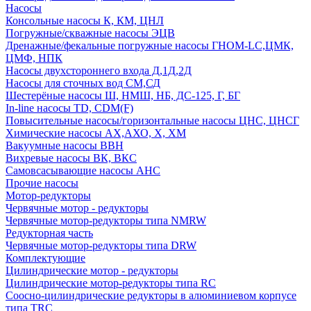
Насосы
Консольные насосы К, КМ, ЦНЛ
Погружные/скважные насосы ЭЦВ
Дренажные/фекальные погружные насосы ГНОМ-LC,ЦМК,
ЦМФ, НПК
Насосы двухстороннего входа Д,1Д,2Д
Насосы для сточных вод СМ,СД
Шестерёные насосы Ш, НМШ, НБ, ДС-125, Г, БГ
In-line насосы TD, CDM(F)
Повысительные насосы/горизонтальные насосы ЦНС, ЦНСГ
Химические насосы АХ,АХО, Х, ХМ
Вакуумные насосы ВВН
Вихревые насосы ВК, ВКС
Самовсасывающие насосы АНС
Прочие насосы
Мотор-редукторы
Червячные мотор - редукторы
Червячные мотор-редукторы типа NMRW
Редукторная часть
Червячные мотор-редукторы типа DRW
Комплектующие
Цилиндрические мотор - редукторы
Цилиндрические мотор-редукторы типа RC
Соосно-цилиндрические редукторы в алюминиевом корпусе
типа TRC