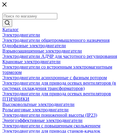
Каталог
Электродвигатели
Электродвигатели общепромышленного назначения
Однофазные электродвигатели
Взрывозащищенные электродвигатели
Электродвигатели АДЧР для частотного регулирования
Крановые электродвигатели
Электродвигатели со встроенным электромагнитным
тормозом
Электродвигатели асинхронные с фазным ротором
Электродвигатели для привода осевых вентиляторов (в
системах охлаждения трансформаторов)
Электродвигатели для привода осевых вентиляторов
ПТИЧНИКИ
Высоковольтные электродвигатели
Рольганговые электродвигатели
Электродвигатели пониженной высоты (IP23)
Энергоэффективные электродвигатели
Электродвигатели с повышенным скольжением
Электродвигатели для привода станков-качалок