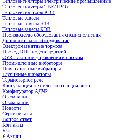
Тепловентиляторы электрические промышленные
Тепловентиляторы ТВК(ТВО)
Тепловентиляторы КЭВ
Тепловые завесы
Тепловые завесы ЭТЗ
Тепловые завесы КЭВ
Производство оборудования специсполнения
Дополнительное оборудование
Электромагнитные тормоза
Провод ВПП водопогружной
СУЗ – станции управления к насосам
Промышленные вибраторы
Поверхностные вибраторы
Глубинные вибраторы
Термисторное реле
Консультация технического специалиста
Конфигуратор АДЧР
О компании
О компании
Новости
Сертификаты
Вопрос-ответ
Контакты
Блог
Акции