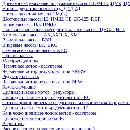
Дренажные/фекальные погружные насосы ГНОМ-LC,ЦМК, 
Насосы двухстороннего входа Д,1Д,2Д
Насосы для сточных вод СМ,СД
Шестерёные насосы Ш, НМШ, НБ, ДС-125, Г, БГ
In-line насосы TD, CDM(F)
Повысительные насосы/горизонтальные насосы ЦНС, ЦНСГ
Химические насосы АХ,АХО, Х, ХМ
Вакуумные насосы ВВН
Вихревые насосы ВК, ВКС
Самовсасывающие насосы АНС
Прочие насосы
Мотор-редукторы
Червячные мотор - редукторы
Червячные мотор-редукторы типа NMRW
Редукторная часть
Червячные мотор-редукторы типа DRW
Комплектующие
Цилиндрические мотор - редукторы
Цилиндрические мотор-редукторы типа RC
Соосно-цилиндрические редукторы в алюминиевом корпусе т
Цилиндрические мотор-редукторы типа FC
Коническо цилиндрические мотор - редукторы
Цилиндрические приставки PC
Вариаторы
Распределение и управление электроэнергией