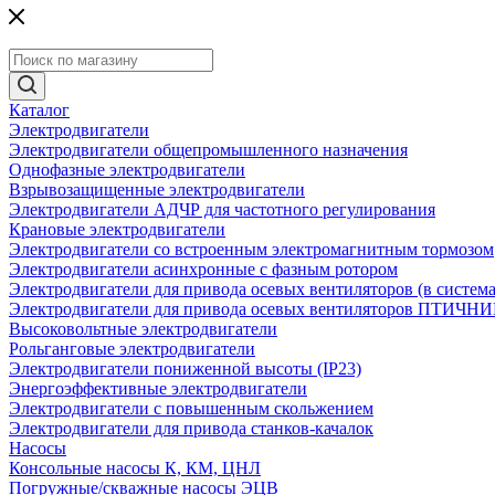
Каталог
Электродвигатели
Электродвигатели общепромышленного назначения
Однофазные электродвигатели
Взрывозащищенные электродвигатели
Электродвигатели АДЧР для частотного регулирования
Крановые электродвигатели
Электродвигатели со встроенным электромагнитным тормозом
Электродвигатели асинхронные с фазным ротором
Электродвигатели для привода осевых вентиляторов (в систем
Электродвигатели для привода осевых вентиляторов ПТИЧН
Высоковольтные электродвигатели
Рольганговые электродвигатели
Электродвигатели пониженной высоты (IP23)
Энергоэффективные электродвигатели
Электродвигатели с повышенным скольжением
Электродвигатели для привода станков-качалок
Насосы
Консольные насосы К, КМ, ЦНЛ
Погружные/скважные насосы ЭЦВ