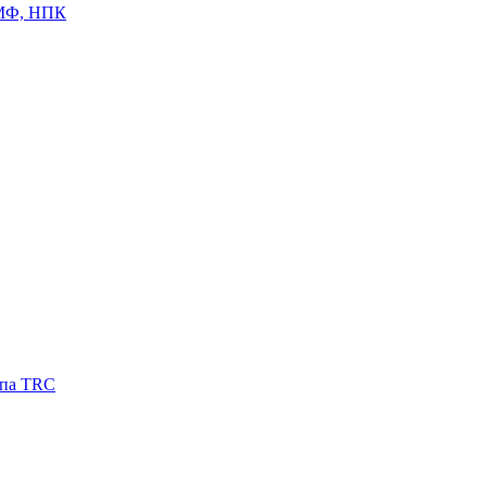
ЦМФ, НПК
ипа TRC