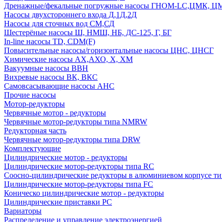
Дренажные/фекальные погружные насосы ГНОМ-LC,ЦМК, 
Насосы двухстороннего входа Д,1Д,2Д
Насосы для сточных вод СМ,СД
Шестерёные насосы Ш, НМШ, НБ, ДС-125, Г, БГ
In-line насосы TD, CDM(F)
Повысительные насосы/горизонтальные насосы ЦНС, ЦНСГ
Химические насосы АХ,АХО, Х, ХМ
Вакуумные насосы ВВН
Вихревые насосы ВК, ВКС
Самовсасывающие насосы АНС
Прочие насосы
Мотор-редукторы
Червячные мотор - редукторы
Червячные мотор-редукторы типа NMRW
Редукторная часть
Червячные мотор-редукторы типа DRW
Комплектующие
Цилиндрические мотор - редукторы
Цилиндрические мотор-редукторы типа RC
Соосно-цилиндрические редукторы в алюминиевом корпусе т
Цилиндрические мотор-редукторы типа FC
Коническо цилиндрические мотор - редукторы
Цилиндрические приставки PC
Вариаторы
Распределение и управление электроэнергией