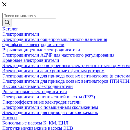
Каталог
Электродвигатели
Электродвигатели общепромышленного назначения
Однофазные электродвигатели
Взрывозащищенные электродвигатели
Электродвигатели АДЧР для частотного регулирования
Крановые электродвигатели
Электродвигатели со встроенным электромагнитным тормозом
Электродвигатели асинхронные с фазным ротором
Электродвигатели для привода осевых вентиляторов (в систем
Электродвигатели для привода осевых вентиляторов ПТИЧН
Высоковольтные электродвигатели
Рольганговые электродвигатели
Электродвигатели пониженной высоты (IP23)
Энергоэффективные электродвигатели
Электродвигатели с повышенным скольжением
Электродвигатели для привода станков-качалок
Насосы
Консольные насосы К, КМ, ЦНЛ
Погружные/скважные насосы ЭЦВ