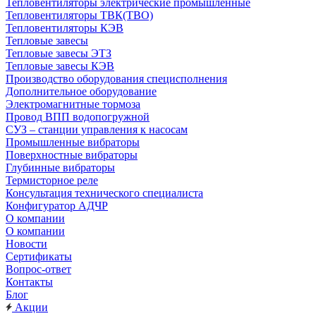
Тепловентиляторы электрические промышленные
Тепловентиляторы ТВК(ТВО)
Тепловентиляторы КЭВ
Тепловые завесы
Тепловые завесы ЭТЗ
Тепловые завесы КЭВ
Производство оборудования специсполнения
Дополнительное оборудование
Электромагнитные тормоза
Провод ВПП водопогружной
СУЗ – станции управления к насосам
Промышленные вибраторы
Поверхностные вибраторы
Глубинные вибраторы
Термисторное реле
Консультация технического специалиста
Конфигуратор АДЧР
О компании
О компании
Новости
Сертификаты
Вопрос-ответ
Контакты
Блог
Акции