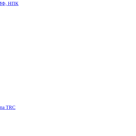
ЦМФ, НПК
ипа TRC