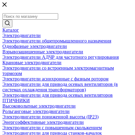
Каталог
Электродвигатели
Электродвигатели общепромышленного назначения
Однофазные электродвигатели
Взрывозащищенные электродвигатели
Электродвигатели АДЧР для частотного регулирования
Крановые электродвигатели
Электродвигатели со встроенным электромагнитным
тормозом
Электродвигатели асинхронные с фазным ротором
Электродвигатели для привода осевых вентиляторов (в
системах охлаждения трансформаторов)
Электродвигатели для привода осевых вентиляторов
ПТИЧНИКИ
Высоковольтные электродвигатели
Рольганговые электродвигатели
Электродвигатели пониженной высоты (IP23)
Энергоэффективные электродвигатели
Электродвигатели с повышенным скольжением
Электродвигатели для привода станков-качалок