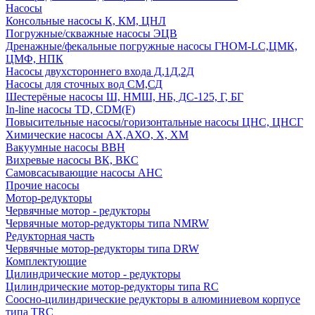
Насосы
Консольные насосы К, КМ, ЦНЛ
Погружные/скважные насосы ЭЦВ
Дренажные/фекальные погружные насосы ГНОМ-LC,ЦМК,
ЦМФ, НПК
Насосы двухстороннего входа Д,1Д,2Д
Насосы для сточных вод СМ,СД
Шестерёные насосы Ш, НМШ, НБ, ДС-125, Г, БГ
In-line насосы TD, CDM(F)
Повысительные насосы/горизонтальные насосы ЦНС, ЦНСГ
Химические насосы АХ,АХО, Х, ХМ
Вакуумные насосы ВВН
Вихревые насосы ВК, ВКС
Самовсасывающие насосы АНС
Прочие насосы
Мотор-редукторы
Червячные мотор - редукторы
Червячные мотор-редукторы типа NMRW
Редукторная часть
Червячные мотор-редукторы типа DRW
Комплектующие
Цилиндрические мотор - редукторы
Цилиндрические мотор-редукторы типа RC
Соосно-цилиндрические редукторы в алюминиевом корпусе
типа TRC