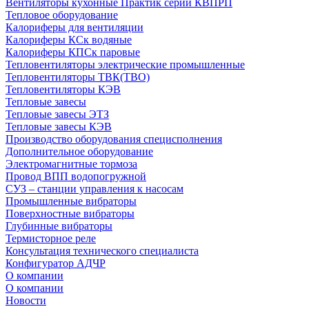
Вентиляторы кухонные Практик серии КВПРП
Тепловое оборудование
Калориферы для вентиляции
Калориферы КСк водяные
Калориферы КПСк паровые
Тепловентиляторы электрические промышленные
Тепловентиляторы ТВК(ТВО)
Тепловентиляторы КЭВ
Тепловые завесы
Тепловые завесы ЭТЗ
Тепловые завесы КЭВ
Производство оборудования специсполнения
Дополнительное оборудование
Электромагнитные тормоза
Провод ВПП водопогружной
СУЗ – станции управления к насосам
Промышленные вибраторы
Поверхностные вибраторы
Глубинные вибраторы
Термисторное реле
Консультация технического специалиста
Конфигуратор АДЧР
О компании
О компании
Новости