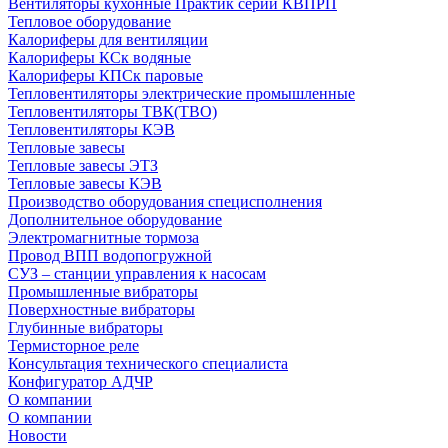
Вентиляторы кухонные Практик серии КВПРП
Тепловое оборудование
Калориферы для вентиляции
Калориферы КСк водяные
Калориферы КПСк паровые
Тепловентиляторы электрические промышленные
Тепловентиляторы ТВК(ТВО)
Тепловентиляторы КЭВ
Тепловые завесы
Тепловые завесы ЭТЗ
Тепловые завесы КЭВ
Производство оборудования специсполнения
Дополнительное оборудование
Электромагнитные тормоза
Провод ВПП водопогружной
СУЗ – станции управления к насосам
Промышленные вибраторы
Поверхностные вибраторы
Глубинные вибраторы
Термисторное реле
Консультация технического специалиста
Конфигуратор АДЧР
О компании
О компании
Новости