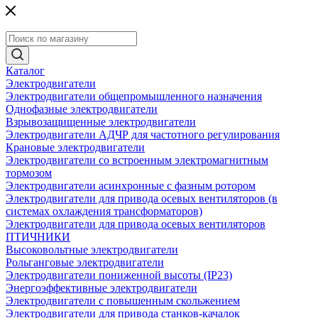
Каталог
Электродвигатели
Электродвигатели общепромышленного назначения
Однофазные электродвигатели
Взрывозащищенные электродвигатели
Электродвигатели АДЧР для частотного регулирования
Крановые электродвигатели
Электродвигатели со встроенным электромагнитным
тормозом
Электродвигатели асинхронные с фазным ротором
Электродвигатели для привода осевых вентиляторов (в
системах охлаждения трансформаторов)
Электродвигатели для привода осевых вентиляторов
ПТИЧНИКИ
Высоковольтные электродвигатели
Рольганговые электродвигатели
Электродвигатели пониженной высоты (IP23)
Энергоэффективные электродвигатели
Электродвигатели с повышенным скольжением
Электродвигатели для привода станков-качалок