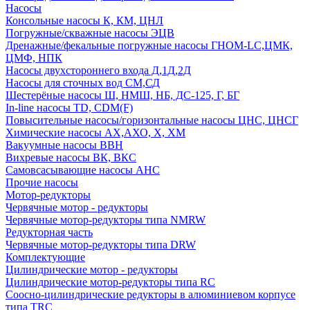
Насосы
Консольные насосы К, КМ, ЦНЛ
Погружные/скважные насосы ЭЦВ
Дренажные/фекальные погружные насосы ГНОМ-LC,ЦМК,
ЦМФ, НПК
Насосы двухстороннего входа Д,1Д,2Д
Насосы для сточных вод СМ,СД
Шестерёные насосы Ш, НМШ, НБ, ДС-125, Г, БГ
In-line насосы TD, CDM(F)
Повысительные насосы/горизонтальные насосы ЦНС, ЦНСГ
Химические насосы АХ,АХО, Х, ХМ
Вакуумные насосы ВВН
Вихревые насосы ВК, ВКС
Самовсасывающие насосы АНС
Прочие насосы
Мотор-редукторы
Червячные мотор - редукторы
Червячные мотор-редукторы типа NMRW
Редукторная часть
Червячные мотор-редукторы типа DRW
Комплектующие
Цилиндрические мотор - редукторы
Цилиндрические мотор-редукторы типа RC
Соосно-цилиндрические редукторы в алюминиевом корпусе
типа TRC