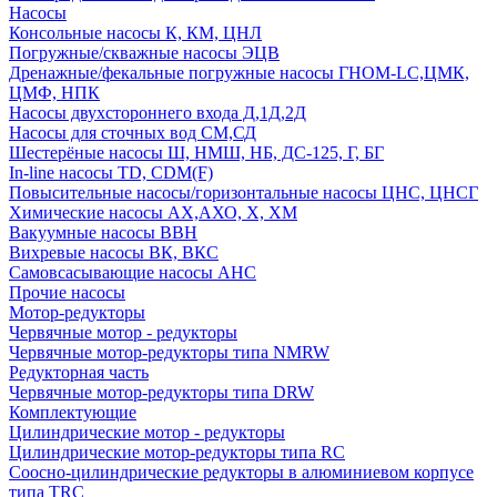
Насосы
Консольные насосы К, КМ, ЦНЛ
Погружные/скважные насосы ЭЦВ
Дренажные/фекальные погружные насосы ГНОМ-LC,ЦМК,
ЦМФ, НПК
Насосы двухстороннего входа Д,1Д,2Д
Насосы для сточных вод СМ,СД
Шестерёные насосы Ш, НМШ, НБ, ДС-125, Г, БГ
In-line насосы TD, CDM(F)
Повысительные насосы/горизонтальные насосы ЦНС, ЦНСГ
Химические насосы АХ,АХО, Х, ХМ
Вакуумные насосы ВВН
Вихревые насосы ВК, ВКС
Самовсасывающие насосы АНС
Прочие насосы
Мотор-редукторы
Червячные мотор - редукторы
Червячные мотор-редукторы типа NMRW
Редукторная часть
Червячные мотор-редукторы типа DRW
Комплектующие
Цилиндрические мотор - редукторы
Цилиндрические мотор-редукторы типа RC
Соосно-цилиндрические редукторы в алюминиевом корпусе
типа TRC