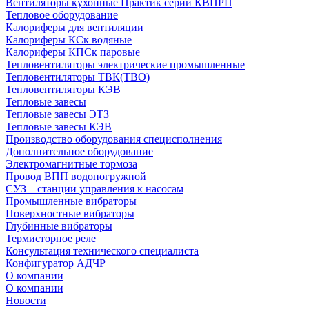
Вентиляторы кухонные Практик серии КВПРП
Тепловое оборудование
Калориферы для вентиляции
Калориферы КСк водяные
Калориферы КПСк паровые
Тепловентиляторы электрические промышленные
Тепловентиляторы ТВК(ТВО)
Тепловентиляторы КЭВ
Тепловые завесы
Тепловые завесы ЭТЗ
Тепловые завесы КЭВ
Производство оборудования специсполнения
Дополнительное оборудование
Электромагнитные тормоза
Провод ВПП водопогружной
СУЗ – станции управления к насосам
Промышленные вибраторы
Поверхностные вибраторы
Глубинные вибраторы
Термисторное реле
Консультация технического специалиста
Конфигуратор АДЧР
О компании
О компании
Новости