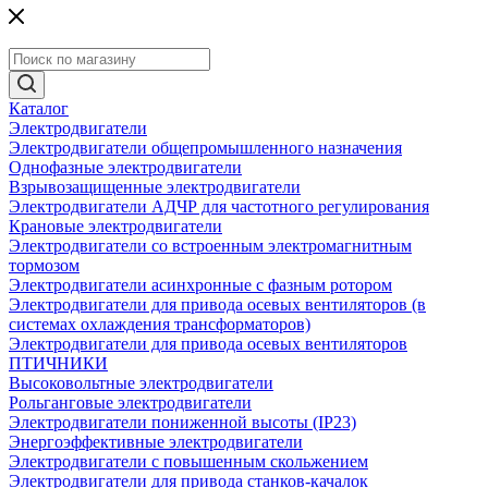
Каталог
Электродвигатели
Электродвигатели общепромышленного назначения
Однофазные электродвигатели
Взрывозащищенные электродвигатели
Электродвигатели АДЧР для частотного регулирования
Крановые электродвигатели
Электродвигатели со встроенным электромагнитным
тормозом
Электродвигатели асинхронные с фазным ротором
Электродвигатели для привода осевых вентиляторов (в
системах охлаждения трансформаторов)
Электродвигатели для привода осевых вентиляторов
ПТИЧНИКИ
Высоковольтные электродвигатели
Рольганговые электродвигатели
Электродвигатели пониженной высоты (IP23)
Энергоэффективные электродвигатели
Электродвигатели с повышенным скольжением
Электродвигатели для привода станков-качалок