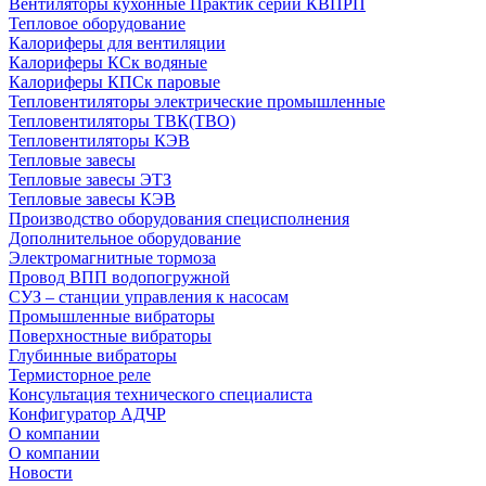
Вентиляторы кухонные Практик серии КВПРП
Тепловое оборудование
Калориферы для вентиляции
Калориферы КСк водяные
Калориферы КПСк паровые
Тепловентиляторы электрические промышленные
Тепловентиляторы ТВК(ТВО)
Тепловентиляторы КЭВ
Тепловые завесы
Тепловые завесы ЭТЗ
Тепловые завесы КЭВ
Производство оборудования специсполнения
Дополнительное оборудование
Электромагнитные тормоза
Провод ВПП водопогружной
СУЗ – станции управления к насосам
Промышленные вибраторы
Поверхностные вибраторы
Глубинные вибраторы
Термисторное реле
Консультация технического специалиста
Конфигуратор АДЧР
О компании
О компании
Новости