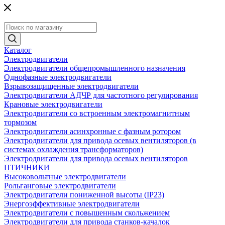
Каталог
Электродвигатели
Электродвигатели общепромышленного назначения
Однофазные электродвигатели
Взрывозащищенные электродвигатели
Электродвигатели АДЧР для частотного регулирования
Крановые электродвигатели
Электродвигатели со встроенным электромагнитным
тормозом
Электродвигатели асинхронные с фазным ротором
Электродвигатели для привода осевых вентиляторов (в
системах охлаждения трансформаторов)
Электродвигатели для привода осевых вентиляторов
ПТИЧНИКИ
Высоковольтные электродвигатели
Рольганговые электродвигатели
Электродвигатели пониженной высоты (IP23)
Энергоэффективные электродвигатели
Электродвигатели с повышенным скольжением
Электродвигатели для привода станков-качалок