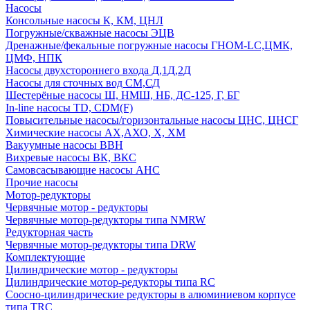
Насосы
Консольные насосы К, КМ, ЦНЛ
Погружные/скважные насосы ЭЦВ
Дренажные/фекальные погружные насосы ГНОМ-LC,ЦМК,
ЦМФ, НПК
Насосы двухстороннего входа Д,1Д,2Д
Насосы для сточных вод СМ,СД
Шестерёные насосы Ш, НМШ, НБ, ДС-125, Г, БГ
In-line насосы TD, CDM(F)
Повысительные насосы/горизонтальные насосы ЦНС, ЦНСГ
Химические насосы АХ,АХО, Х, ХМ
Вакуумные насосы ВВН
Вихревые насосы ВК, ВКС
Самовсасывающие насосы АНС
Прочие насосы
Мотор-редукторы
Червячные мотор - редукторы
Червячные мотор-редукторы типа NMRW
Редукторная часть
Червячные мотор-редукторы типа DRW
Комплектующие
Цилиндрические мотор - редукторы
Цилиндрические мотор-редукторы типа RC
Соосно-цилиндрические редукторы в алюминиевом корпусе
типа TRC