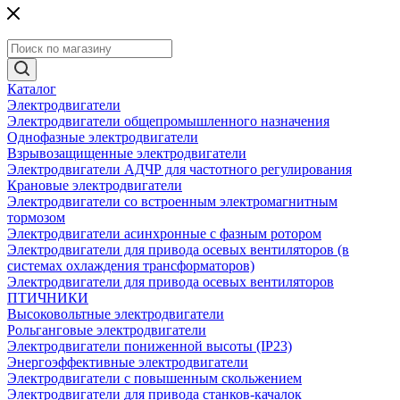
Каталог
Электродвигатели
Электродвигатели общепромышленного назначения
Однофазные электродвигатели
Взрывозащищенные электродвигатели
Электродвигатели АДЧР для частотного регулирования
Крановые электродвигатели
Электродвигатели со встроенным электромагнитным
тормозом
Электродвигатели асинхронные с фазным ротором
Электродвигатели для привода осевых вентиляторов (в
системах охлаждения трансформаторов)
Электродвигатели для привода осевых вентиляторов
ПТИЧНИКИ
Высоковольтные электродвигатели
Рольганговые электродвигатели
Электродвигатели пониженной высоты (IP23)
Энергоэффективные электродвигатели
Электродвигатели с повышенным скольжением
Электродвигатели для привода станков-качалок