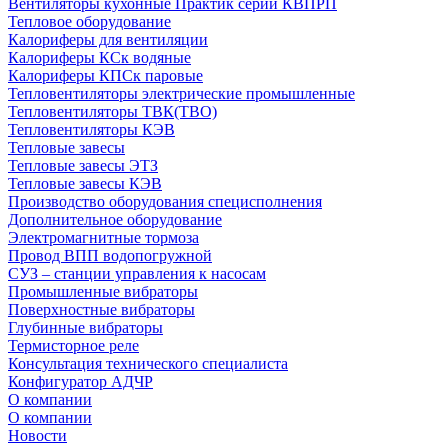
Вентиляторы кухонные Практик серии КВПРП
Тепловое оборудование
Калориферы для вентиляции
Калориферы КСк водяные
Калориферы КПСк паровые
Тепловентиляторы электрические промышленные
Тепловентиляторы ТВК(ТВО)
Тепловентиляторы КЭВ
Тепловые завесы
Тепловые завесы ЭТЗ
Тепловые завесы КЭВ
Производство оборудования специсполнения
Дополнительное оборудование
Электромагнитные тормоза
Провод ВПП водопогружной
СУЗ – станции управления к насосам
Промышленные вибраторы
Поверхностные вибраторы
Глубинные вибраторы
Термисторное реле
Консультация технического специалиста
Конфигуратор АДЧР
О компании
О компании
Новости