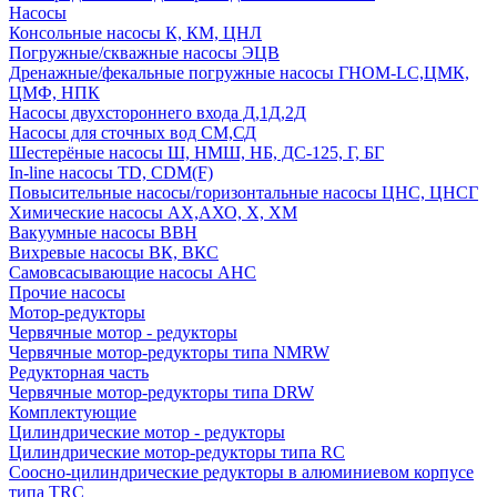
Насосы
Консольные насосы К, КМ, ЦНЛ
Погружные/скважные насосы ЭЦВ
Дренажные/фекальные погружные насосы ГНОМ-LC,ЦМК,
ЦМФ, НПК
Насосы двухстороннего входа Д,1Д,2Д
Насосы для сточных вод СМ,СД
Шестерёные насосы Ш, НМШ, НБ, ДС-125, Г, БГ
In-line насосы TD, CDM(F)
Повысительные насосы/горизонтальные насосы ЦНС, ЦНСГ
Химические насосы АХ,АХО, Х, ХМ
Вакуумные насосы ВВН
Вихревые насосы ВК, ВКС
Самовсасывающие насосы АНС
Прочие насосы
Мотор-редукторы
Червячные мотор - редукторы
Червячные мотор-редукторы типа NMRW
Редукторная часть
Червячные мотор-редукторы типа DRW
Комплектующие
Цилиндрические мотор - редукторы
Цилиндрические мотор-редукторы типа RC
Соосно-цилиндрические редукторы в алюминиевом корпусе
типа TRC