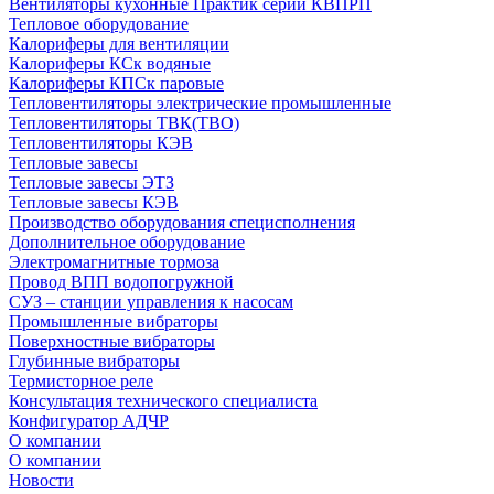
Вентиляторы кухонные Практик серии КВПРП
Тепловое оборудование
Калориферы для вентиляции
Калориферы КСк водяные
Калориферы КПСк паровые
Тепловентиляторы электрические промышленные
Тепловентиляторы ТВК(ТВО)
Тепловентиляторы КЭВ
Тепловые завесы
Тепловые завесы ЭТЗ
Тепловые завесы КЭВ
Производство оборудования специсполнения
Дополнительное оборудование
Электромагнитные тормоза
Провод ВПП водопогружной
СУЗ – станции управления к насосам
Промышленные вибраторы
Поверхностные вибраторы
Глубинные вибраторы
Термисторное реле
Консультация технического специалиста
Конфигуратор АДЧР
О компании
О компании
Новости