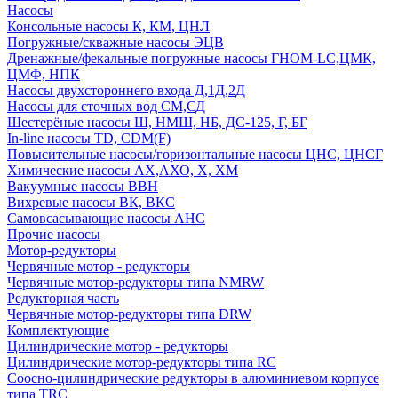
Насосы
Консольные насосы К, КМ, ЦНЛ
Погружные/скважные насосы ЭЦВ
Дренажные/фекальные погружные насосы ГНОМ-LC,ЦМК,
ЦМФ, НПК
Насосы двухстороннего входа Д,1Д,2Д
Насосы для сточных вод СМ,СД
Шестерёные насосы Ш, НМШ, НБ, ДС-125, Г, БГ
In-line насосы TD, CDM(F)
Повысительные насосы/горизонтальные насосы ЦНС, ЦНСГ
Химические насосы АХ,АХО, Х, ХМ
Вакуумные насосы ВВН
Вихревые насосы ВК, ВКС
Самовсасывающие насосы АНС
Прочие насосы
Мотор-редукторы
Червячные мотор - редукторы
Червячные мотор-редукторы типа NMRW
Редукторная часть
Червячные мотор-редукторы типа DRW
Комплектующие
Цилиндрические мотор - редукторы
Цилиндрические мотор-редукторы типа RC
Соосно-цилиндрические редукторы в алюминиевом корпусе
типа TRC