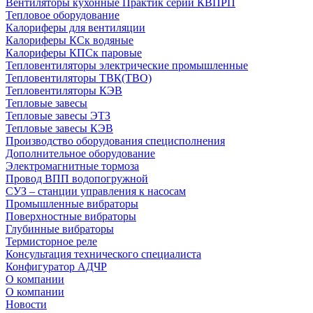
Вентиляторы кухонные Практик серии КВПРП
Тепловое оборудование
Калориферы для вентиляции
Калориферы КСк водяные
Калориферы КПСк паровые
Тепловентиляторы электрические промышленные
Тепловентиляторы ТВК(ТВО)
Тепловентиляторы КЭВ
Тепловые завесы
Тепловые завесы ЭТЗ
Тепловые завесы КЭВ
Производство оборудования специсполнения
Дополнительное оборудование
Электромагнитные тормоза
Провод ВПП водопогружной
СУЗ – станции управления к насосам
Промышленные вибраторы
Поверхностные вибраторы
Глубинные вибраторы
Термисторное реле
Консультация технического специалиста
Конфигуратор АДЧР
О компании
О компании
Новости