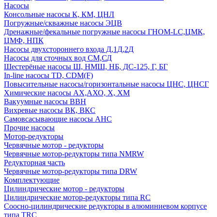
Насосы
Консольные насосы К, КМ, ЦНЛ
Погружные/скважные насосы ЭЦВ
Дренажные/фекальные погружные насосы ГНОМ-LC,ЦМК,
ЦМФ, НПК
Насосы двухстороннего входа Д,1Д,2Д
Насосы для сточных вод СМ,СД
Шестерёные насосы Ш, НМШ, НБ, ДС-125, Г, БГ
In-line насосы TD, CDM(F)
Повысительные насосы/горизонтальные насосы ЦНС, ЦНСГ
Химические насосы АХ,АХО, Х, ХМ
Вакуумные насосы ВВН
Вихревые насосы ВК, ВКС
Самовсасывающие насосы АНС
Прочие насосы
Мотор-редукторы
Червячные мотор - редукторы
Червячные мотор-редукторы типа NMRW
Редукторная часть
Червячные мотор-редукторы типа DRW
Комплектующие
Цилиндрические мотор - редукторы
Цилиндрические мотор-редукторы типа RC
Соосно-цилиндрические редукторы в алюминиевом корпусе
типа TRC