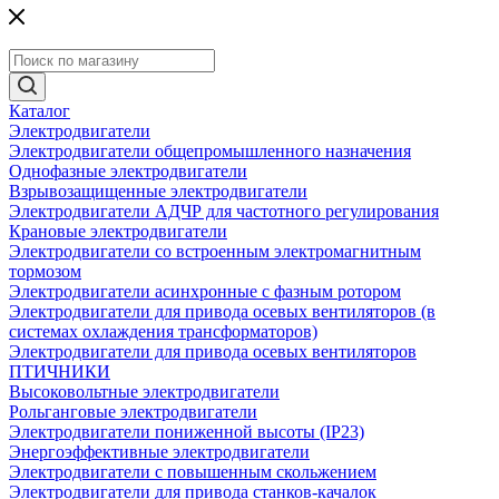
Каталог
Электродвигатели
Электродвигатели общепромышленного назначения
Однофазные электродвигатели
Взрывозащищенные электродвигатели
Электродвигатели АДЧР для частотного регулирования
Крановые электродвигатели
Электродвигатели со встроенным электромагнитным
тормозом
Электродвигатели асинхронные с фазным ротором
Электродвигатели для привода осевых вентиляторов (в
системах охлаждения трансформаторов)
Электродвигатели для привода осевых вентиляторов
ПТИЧНИКИ
Высоковольтные электродвигатели
Рольганговые электродвигатели
Электродвигатели пониженной высоты (IP23)
Энергоэффективные электродвигатели
Электродвигатели с повышенным скольжением
Электродвигатели для привода станков-качалок