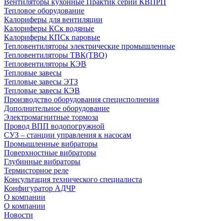
Вентиляторы кухонные Практик серии КВПРП
Тепловое оборудование
Калориферы для вентиляции
Калориферы КСк водяные
Калориферы КПСк паровые
Тепловентиляторы электрические промышленные
Тепловентиляторы ТВК(ТВО)
Тепловентиляторы КЭВ
Тепловые завесы
Тепловые завесы ЭТЗ
Тепловые завесы КЭВ
Производство оборудования специсполнения
Дополнительное оборудование
Электромагнитные тормоза
Провод ВПП водопогружной
СУЗ – станции управления к насосам
Промышленные вибраторы
Поверхностные вибраторы
Глубинные вибраторы
Термисторное реле
Консультация технического специалиста
Конфигуратор АДЧР
О компании
О компании
Новости