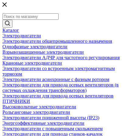
Каталог
Электродвигатели
Электродвигатели общепромышленного назначения
Однофазные электродвигатели
Взрывозащищенные электродвигатели
Электродвигатели АДЧР для частотного регулирования
Крановые электродвигатели
Электродвигатели со встроенным электромагнитным
тормозом
Электродвигатели асинхронные с фазным ротором
Электродвигатели для привода осевых вентиляторов (в
системах охлаждения трансформаторов)
Электродвигатели для привода осевых вентиляторов
ПТИЧНИКИ
Высоковольтные электродвигатели
Рольганговые электродвигатели
Электродвигатели пониженной высоты (IP23)
Энергоэффективные электродвигатели
Электродвигатели с повышенным скольжением
Электродвигатели для привода станков-качалок