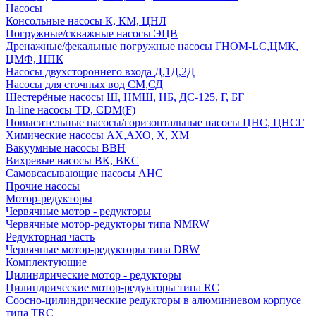
Насосы
Консольные насосы К, КМ, ЦНЛ
Погружные/скважные насосы ЭЦВ
Дренажные/фекальные погружные насосы ГНОМ-LC,ЦМК,
ЦМФ, НПК
Насосы двухстороннего входа Д,1Д,2Д
Насосы для сточных вод СМ,СД
Шестерёные насосы Ш, НМШ, НБ, ДС-125, Г, БГ
In-line насосы TD, CDM(F)
Повысительные насосы/горизонтальные насосы ЦНС, ЦНСГ
Химические насосы АХ,АХО, Х, ХМ
Вакуумные насосы ВВН
Вихревые насосы ВК, ВКС
Самовсасывающие насосы АНС
Прочие насосы
Мотор-редукторы
Червячные мотор - редукторы
Червячные мотор-редукторы типа NMRW
Редукторная часть
Червячные мотор-редукторы типа DRW
Комплектующие
Цилиндрические мотор - редукторы
Цилиндрические мотор-редукторы типа RC
Соосно-цилиндрические редукторы в алюминиевом корпусе
типа TRC