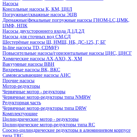
Насосы
Консольные насосы К, КМ, ЦНЛ
Погружные/скважные насосы ЭЦВ
Дренажные/фекальные погружные насосы ГНОМ-LC,ЦМК,
ЦМФ, НПК
Насосы двухстороннего входа Д,1Д,2Д
Насосы для сточных вод СМ,СД
Шестерёные насосы Ш, НМШ, НБ, ДС-125, Г, БГ
In-line насосы TD, CDM(F)
Повысительные насосы/горизонтальные насосы ЦНС, ЦНСГ
Химические насосы АХ,АХО, Х, ХМ
Вакуумные насосы ВВН
Вихревые насосы ВК, ВКС
Самовсасывающие насосы АНС
Прочие насосы
Мотор-редукторы
Червячные мотор - редукторы
Червячные мотор-редукторы типа NMRW
Редукторная часть
Червячные мотор-редукторы типа DRW
Комплектующие
Цилиндрические мотор - редукторы
Цилиндрические мотор-редукторы типа RC
Соосно-цилиндрические редукторы в алюминиевом корпусе
типа TRC