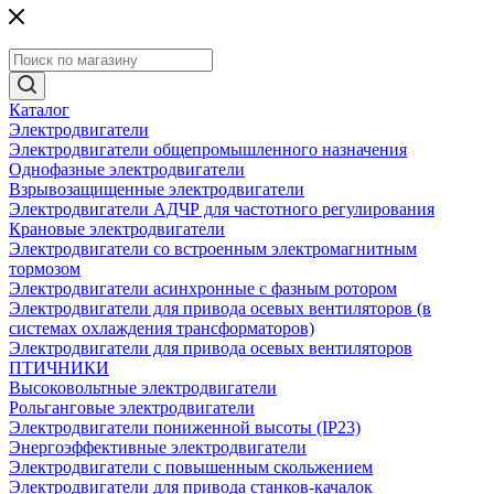
Каталог
Электродвигатели
Электродвигатели общепромышленного назначения
Однофазные электродвигатели
Взрывозащищенные электродвигатели
Электродвигатели АДЧР для частотного регулирования
Крановые электродвигатели
Электродвигатели со встроенным электромагнитным
тормозом
Электродвигатели асинхронные с фазным ротором
Электродвигатели для привода осевых вентиляторов (в
системах охлаждения трансформаторов)
Электродвигатели для привода осевых вентиляторов
ПТИЧНИКИ
Высоковольтные электродвигатели
Рольганговые электродвигатели
Электродвигатели пониженной высоты (IP23)
Энергоэффективные электродвигатели
Электродвигатели с повышенным скольжением
Электродвигатели для привода станков-качалок