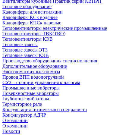
Вентиляторы кухонные Практик серии КВПРП
Тепловое оборудование
Калориферы для вентиляции
Калориферы КСк водяные
Калориферы КПСк паровые
Тепловентиляторы электрические промышленные
Тепловентиляторы ТВК(ТВО)
Тепловентиляторы КЭВ
Тепловые завесы
Тепловые завесы ЭТЗ
Тепловые завесы КЭВ
Производство оборудования специсполнения
Дополнительное оборудование
Электромагнитные тормоза
Провод ВПП водопогружной
СУЗ – станции управления к насосам
Промышленные вибраторы
Поверхностные вибраторы
Глубинные вибраторы
Термисторное реле
Консультация технического специалиста
Конфигуратор АДЧР
О компании
О компании
Новости