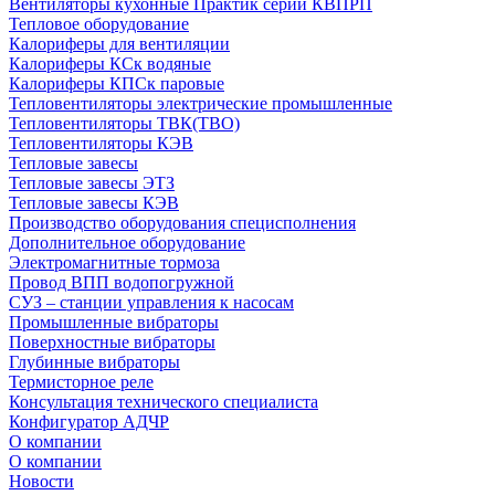
Вентиляторы кухонные Практик серии КВПРП
Тепловое оборудование
Калориферы для вентиляции
Калориферы КСк водяные
Калориферы КПСк паровые
Тепловентиляторы электрические промышленные
Тепловентиляторы ТВК(ТВО)
Тепловентиляторы КЭВ
Тепловые завесы
Тепловые завесы ЭТЗ
Тепловые завесы КЭВ
Производство оборудования специсполнения
Дополнительное оборудование
Электромагнитные тормоза
Провод ВПП водопогружной
СУЗ – станции управления к насосам
Промышленные вибраторы
Поверхностные вибраторы
Глубинные вибраторы
Термисторное реле
Консультация технического специалиста
Конфигуратор АДЧР
О компании
О компании
Новости