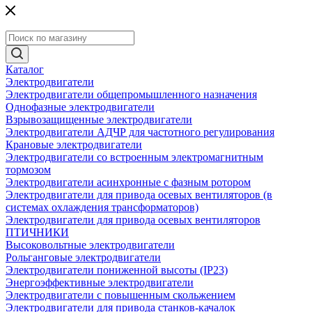
Каталог
Электродвигатели
Электродвигатели общепромышленного назначения
Однофазные электродвигатели
Взрывозащищенные электродвигатели
Электродвигатели АДЧР для частотного регулирования
Крановые электродвигатели
Электродвигатели со встроенным электромагнитным
тормозом
Электродвигатели асинхронные с фазным ротором
Электродвигатели для привода осевых вентиляторов (в
системах охлаждения трансформаторов)
Электродвигатели для привода осевых вентиляторов
ПТИЧНИКИ
Высоковольтные электродвигатели
Рольганговые электродвигатели
Электродвигатели пониженной высоты (IP23)
Энергоэффективные электродвигатели
Электродвигатели с повышенным скольжением
Электродвигатели для привода станков-качалок