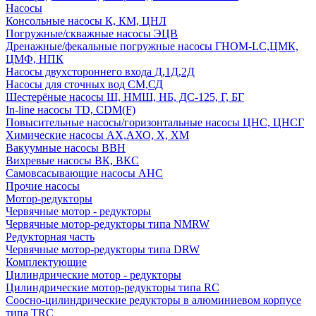
Насосы
Консольные насосы К, КМ, ЦНЛ
Погружные/скважные насосы ЭЦВ
Дренажные/фекальные погружные насосы ГНОМ-LC,ЦМК,
ЦМФ, НПК
Насосы двухстороннего входа Д,1Д,2Д
Насосы для сточных вод СМ,СД
Шестерёные насосы Ш, НМШ, НБ, ДС-125, Г, БГ
In-line насосы TD, CDM(F)
Повысительные насосы/горизонтальные насосы ЦНС, ЦНСГ
Химические насосы АХ,АХО, Х, ХМ
Вакуумные насосы ВВН
Вихревые насосы ВК, ВКС
Самовсасывающие насосы АНС
Прочие насосы
Мотор-редукторы
Червячные мотор - редукторы
Червячные мотор-редукторы типа NMRW
Редукторная часть
Червячные мотор-редукторы типа DRW
Комплектующие
Цилиндрические мотор - редукторы
Цилиндрические мотор-редукторы типа RC
Соосно-цилиндрические редукторы в алюминиевом корпусе
типа TRC