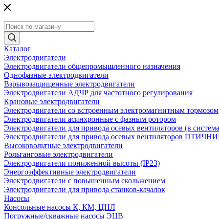
Каталог
Электродвигатели
Электродвигатели общепромышленного назначения
Однофазные электродвигатели
Взрывозащищенные электродвигатели
Электродвигатели АДЧР для частотного регулирования
Крановые электродвигатели
Электродвигатели со встроенным электромагнитным тормозом
Электродвигатели асинхронные с фазным ротором
Электродвигатели для привода осевых вентиляторов (в систем
Электродвигатели для привода осевых вентиляторов ПТИЧН
Высоковольтные электродвигатели
Рольганговые электродвигатели
Электродвигатели пониженной высоты (IP23)
Энергоэффективные электродвигатели
Электродвигатели с повышенным скольжением
Электродвигатели для привода станков-качалок
Насосы
Консольные насосы К, КМ, ЦНЛ
Погружные/скважные насосы ЭЦВ