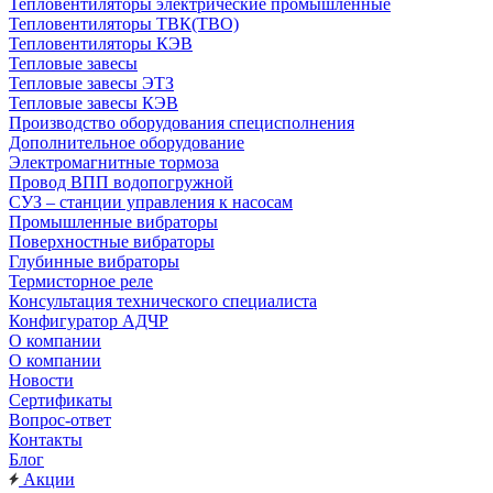
Тепловентиляторы электрические промышленные
Тепловентиляторы ТВК(ТВО)
Тепловентиляторы КЭВ
Тепловые завесы
Тепловые завесы ЭТЗ
Тепловые завесы КЭВ
Производство оборудования специсполнения
Дополнительное оборудование
Электромагнитные тормоза
Провод ВПП водопогружной
СУЗ – станции управления к насосам
Промышленные вибраторы
Поверхностные вибраторы
Глубинные вибраторы
Термисторное реле
Консультация технического специалиста
Конфигуратор АДЧР
О компании
О компании
Новости
Сертификаты
Вопрос-ответ
Контакты
Блог
Акции