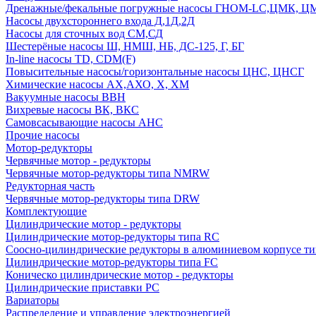
Дренажные/фекальные погружные насосы ГНОМ-LC,ЦМК, 
Насосы двухстороннего входа Д,1Д,2Д
Насосы для сточных вод СМ,СД
Шестерёные насосы Ш, НМШ, НБ, ДС-125, Г, БГ
In-line насосы TD, CDM(F)
Повысительные насосы/горизонтальные насосы ЦНС, ЦНСГ
Химические насосы АХ,АХО, Х, ХМ
Вакуумные насосы ВВН
Вихревые насосы ВК, ВКС
Самовсасывающие насосы АНС
Прочие насосы
Мотор-редукторы
Червячные мотор - редукторы
Червячные мотор-редукторы типа NMRW
Редукторная часть
Червячные мотор-редукторы типа DRW
Комплектующие
Цилиндрические мотор - редукторы
Цилиндрические мотор-редукторы типа RC
Соосно-цилиндрические редукторы в алюминиевом корпусе т
Цилиндрические мотор-редукторы типа FC
Коническо цилиндрические мотор - редукторы
Цилиндрические приставки PC
Вариаторы
Распределение и управление электроэнергией