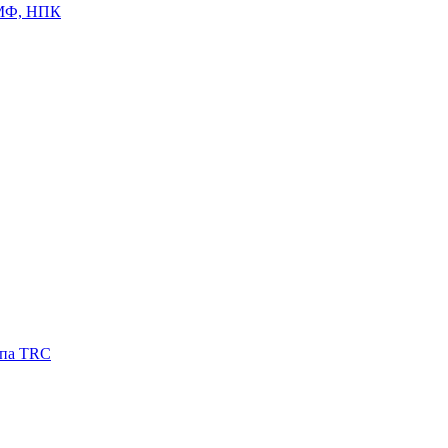
ЦМФ, НПК
ипа TRC