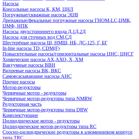
Насосы
Консольные насосы К, КМ, ЦНЛ
Погружные/скважные насосы ЭЦВ
Дренажные/фекальные погружные насосы ГНОМ-LC,ЦМК,
ЦМФ, НПК
Насосы двухстороннего входа Д,1Д,2Д
Насосы для сточных вод СМ,СД
Шестерёные насосы Ш, НМШ, НБ, ДС-125, Г, БГ
In-line насосы TD, CDM(F)
Повысительные насосы/горизонтальные насосы ЦНС, ЦНСГ
Химические насосы АХ,АХО, Х, ХМ
Вакуумные насосы ВВН
Вихревые насосы ВК, ВКС
Самовсасывающие насосы АНС
Прочие насосы
Мотор-редукторы
Червячные мотор - редукторы
Червячные мотор-редукторы типа NMRW
Редукторная часть
Червячные мотор-редукторы типа DRW
Комплектующие
Цилиндрические мотор - редукторы
Цилиндрические мотор-редукторы типа RC
Соосно-цилиндрические редукторы в алюминиевом корпусе
типа TRC