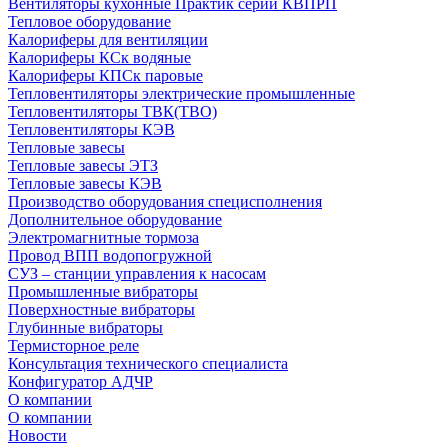
Вентиляторы кухонные Практик серии КВПРП
Тепловое оборудование
Калориферы для вентиляции
Калориферы КСк водяные
Калориферы КПСк паровые
Тепловентиляторы электрические промышленные
Тепловентиляторы ТВК(ТВО)
Тепловентиляторы КЭВ
Тепловые завесы
Тепловые завесы ЭТЗ
Тепловые завесы КЭВ
Производство оборудования специсполнения
Дополнительное оборудование
Электромагнитные тормоза
Провод ВПП водопогружной
СУЗ – станции управления к насосам
Промышленные вибраторы
Поверхностные вибраторы
Глубинные вибраторы
Термисторное реле
Консультация технического специалиста
Конфигуратор АДЧР
О компании
О компании
Новости