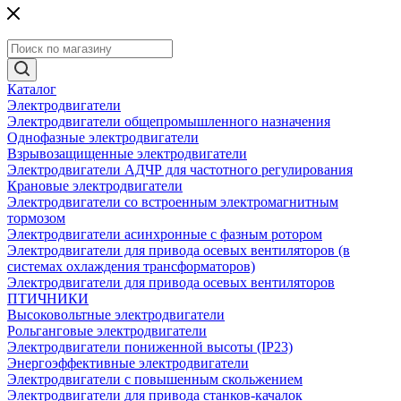
Каталог
Электродвигатели
Электродвигатели общепромышленного назначения
Однофазные электродвигатели
Взрывозащищенные электродвигатели
Электродвигатели АДЧР для частотного регулирования
Крановые электродвигатели
Электродвигатели со встроенным электромагнитным
тормозом
Электродвигатели асинхронные с фазным ротором
Электродвигатели для привода осевых вентиляторов (в
системах охлаждения трансформаторов)
Электродвигатели для привода осевых вентиляторов
ПТИЧНИКИ
Высоковольтные электродвигатели
Рольганговые электродвигатели
Электродвигатели пониженной высоты (IP23)
Энергоэффективные электродвигатели
Электродвигатели с повышенным скольжением
Электродвигатели для привода станков-качалок