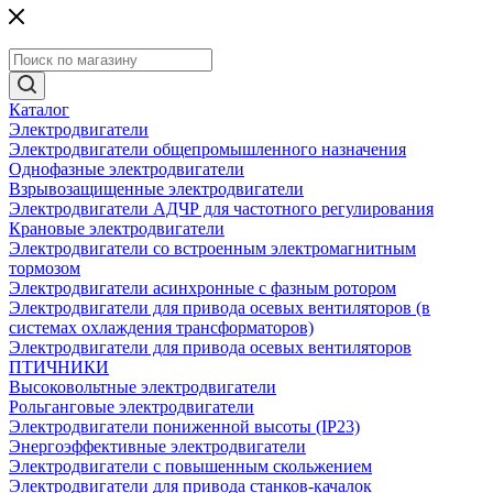
Каталог
Электродвигатели
Электродвигатели общепромышленного назначения
Однофазные электродвигатели
Взрывозащищенные электродвигатели
Электродвигатели АДЧР для частотного регулирования
Крановые электродвигатели
Электродвигатели со встроенным электромагнитным
тормозом
Электродвигатели асинхронные с фазным ротором
Электродвигатели для привода осевых вентиляторов (в
системах охлаждения трансформаторов)
Электродвигатели для привода осевых вентиляторов
ПТИЧНИКИ
Высоковольтные электродвигатели
Рольганговые электродвигатели
Электродвигатели пониженной высоты (IP23)
Энергоэффективные электродвигатели
Электродвигатели с повышенным скольжением
Электродвигатели для привода станков-качалок