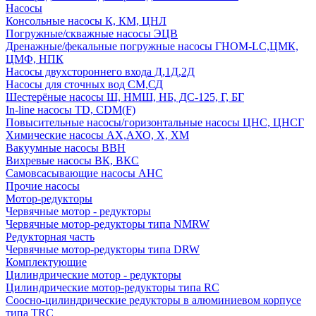
Насосы
Консольные насосы К, КМ, ЦНЛ
Погружные/скважные насосы ЭЦВ
Дренажные/фекальные погружные насосы ГНОМ-LC,ЦМК,
ЦМФ, НПК
Насосы двухстороннего входа Д,1Д,2Д
Насосы для сточных вод СМ,СД
Шестерёные насосы Ш, НМШ, НБ, ДС-125, Г, БГ
In-line насосы TD, CDM(F)
Повысительные насосы/горизонтальные насосы ЦНС, ЦНСГ
Химические насосы АХ,АХО, Х, ХМ
Вакуумные насосы ВВН
Вихревые насосы ВК, ВКС
Самовсасывающие насосы АНС
Прочие насосы
Мотор-редукторы
Червячные мотор - редукторы
Червячные мотор-редукторы типа NMRW
Редукторная часть
Червячные мотор-редукторы типа DRW
Комплектующие
Цилиндрические мотор - редукторы
Цилиндрические мотор-редукторы типа RC
Соосно-цилиндрические редукторы в алюминиевом корпусе
типа TRC