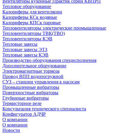
Вентиляторы кухонные Практик серии КВПРП
Тепловое оборудование
Калориферы для вентиляции
Калориферы КСк водяные
Калориферы КПСк паровые
Тепловентиляторы электрические промышленные
Тепловентиляторы ТВК(ТВО)
Тепловентиляторы КЭВ
Тепловые завесы
Тепловые завесы ЭТЗ
Тепловые завесы КЭВ
Производство оборудования специсполнения
Дополнительное оборудование
Электромагнитные тормоза
Провод ВПП водопогружной
СУЗ – станции управления к насосам
Промышленные вибраторы
Поверхностные вибраторы
Глубинные вибраторы
Термисторное реле
Консультация технического специалиста
Конфигуратор АДЧР
О компании
О компании
Новости