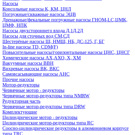
Насосы
Консольные насосы К, КМ, ЦНЛ
Погружные/скважные насосы ЭЦВ
Дренажные/фекальные погружные насосы ГНОМ-LC,ЦМК,
ЦМФ, НПК
Насосы двухстороннего входа Д,1Д,2Д
Насосы для сточных вод СМ,СД
Шестерёные насосы Ш, НМШ, НБ, ДС-125, Г, БГ
In-line насосы TD, CDM(F)
Повысительные насосы/горизонтальные насосы ЦНС, ЦНСГ
Химические насосы АХ,АХО, Х, ХМ
Вакуумные насосы ВВН
Вихревые насосы ВК, ВКС
Самовсасывающие насосы АНС
Прочие насосы
Мотор-редукторы
Червячные мотор - редукторы
Червячные мотор-редукторы типа NMRW
Редукторная часть
Червячные мотор-редукторы типа DRW
Комплектующие
Цилиндрические мотор - редукторы
Цилиндрические мотор-редукторы типа RC
Соосно-цилиндрические редукторы в алюминиевом корпусе
типа TRC