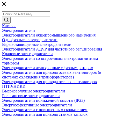
Каталог
Электродвигатели
Электродвигатели общепромышленного назначения
Однофазные электродвигатели
Взрывозащищенные электродвигатели
Электродвигатели АДЧР для частотного регулирования
Крановые электродвигатели
Электродвигатели со встроенным электромагнитным
тормозом
Электродвигатели асинхронные с фазным ротором
Электродвигатели для привода осевых вентиляторов (в
системах охлаждения трансформаторов)
Электродвигатели для привода осевых вентиляторов
ПТИЧНИКИ
Высоковольтные электродвигатели
Рольганговые электродвигатели
Электродвигатели пониженной высоты (IP23)
Энергоэффективные электродвигатели
Электродвигатели с повышенным скольжением
Электродвигатели для привода станков-качалок