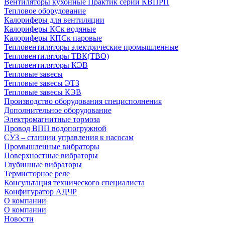
Вентиляторы кухонные Практик серии КВПРП
Тепловое оборудование
Калориферы для вентиляции
Калориферы КСк водяные
Калориферы КПСк паровые
Тепловентиляторы электрические промышленные
Тепловентиляторы ТВК(ТВО)
Тепловентиляторы КЭВ
Тепловые завесы
Тепловые завесы ЭТЗ
Тепловые завесы КЭВ
Производство оборудования специсполнения
Дополнительное оборудование
Электромагнитные тормоза
Провод ВПП водопогружной
СУЗ – станции управления к насосам
Промышленные вибраторы
Поверхностные вибраторы
Глубинные вибраторы
Термисторное реле
Консультация технического специалиста
Конфигуратор АДЧР
О компании
О компании
Новости