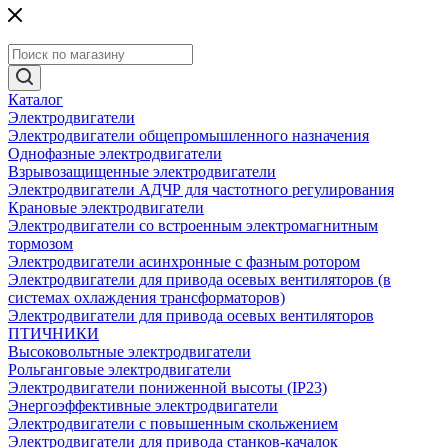
Каталог
Электродвигатели
Электродвигатели общепромышленного назначения
Однофазные электродвигатели
Взрывозащищенные электродвигатели
Электродвигатели АДЧР для частотного регулирования
Крановые электродвигатели
Электродвигатели со встроенным электромагнитным
тормозом
Электродвигатели асинхронные с фазным ротором
Электродвигатели для привода осевых вентиляторов (в
системах охлаждения трансформаторов)
Электродвигатели для привода осевых вентиляторов
ПТИЧНИКИ
Высоковольтные электродвигатели
Рольганговые электродвигатели
Электродвигатели пониженной высоты (IP23)
Энергоэффективные электродвигатели
Электродвигатели с повышенным скольжением
Электродвигатели для привода станков-качалок