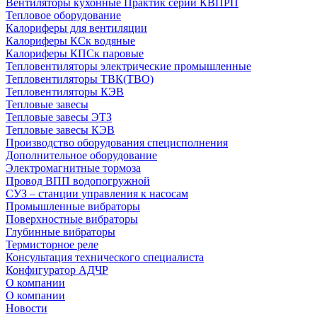
Вентиляторы кухонные Практик серии КВПРП
Тепловое оборудование
Калориферы для вентиляции
Калориферы КСк водяные
Калориферы КПСк паровые
Тепловентиляторы электрические промышленные
Тепловентиляторы ТВК(ТВО)
Тепловентиляторы КЭВ
Тепловые завесы
Тепловые завесы ЭТЗ
Тепловые завесы КЭВ
Производство оборудования специсполнения
Дополнительное оборудование
Электромагнитные тормоза
Провод ВПП водопогружной
СУЗ – станции управления к насосам
Промышленные вибраторы
Поверхностные вибраторы
Глубинные вибраторы
Термисторное реле
Консультация технического специалиста
Конфигуратор АДЧР
О компании
О компании
Новости