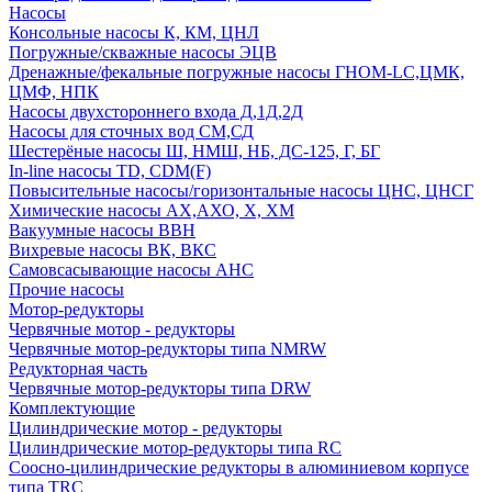
Насосы
Консольные насосы К, КМ, ЦНЛ
Погружные/скважные насосы ЭЦВ
Дренажные/фекальные погружные насосы ГНОМ-LC,ЦМК,
ЦМФ, НПК
Насосы двухстороннего входа Д,1Д,2Д
Насосы для сточных вод СМ,СД
Шестерёные насосы Ш, НМШ, НБ, ДС-125, Г, БГ
In-line насосы TD, CDM(F)
Повысительные насосы/горизонтальные насосы ЦНС, ЦНСГ
Химические насосы АХ,АХО, Х, ХМ
Вакуумные насосы ВВН
Вихревые насосы ВК, ВКС
Самовсасывающие насосы АНС
Прочие насосы
Мотор-редукторы
Червячные мотор - редукторы
Червячные мотор-редукторы типа NMRW
Редукторная часть
Червячные мотор-редукторы типа DRW
Комплектующие
Цилиндрические мотор - редукторы
Цилиндрические мотор-редукторы типа RC
Соосно-цилиндрические редукторы в алюминиевом корпусе
типа TRC