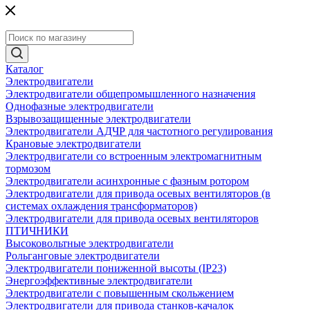
Каталог
Электродвигатели
Электродвигатели общепромышленного назначения
Однофазные электродвигатели
Взрывозащищенные электродвигатели
Электродвигатели АДЧР для частотного регулирования
Крановые электродвигатели
Электродвигатели со встроенным электромагнитным
тормозом
Электродвигатели асинхронные с фазным ротором
Электродвигатели для привода осевых вентиляторов (в
системах охлаждения трансформаторов)
Электродвигатели для привода осевых вентиляторов
ПТИЧНИКИ
Высоковольтные электродвигатели
Рольганговые электродвигатели
Электродвигатели пониженной высоты (IP23)
Энергоэффективные электродвигатели
Электродвигатели с повышенным скольжением
Электродвигатели для привода станков-качалок