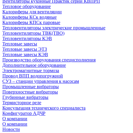
Вентиляторы кухонные Практик серии КВПРП
Тепловое оборудование
Калориферы для вентиляции
Калориферы КСк водяные
Калориферы КПСк паровые
Тепловентиляторы электрические промышленные
Тепловентиляторы ТВК(ТВО)
Тепловентиляторы КЭВ
Тепловые завесы
Тепловые завесы ЭТЗ
Тепловые завесы КЭВ
Производство оборудования специсполнения
Дополнительное оборудование
Электромагнитные тормоза
Провод ВПП водопогружной
СУЗ – станции управления к насосам
Промышленные вибраторы
Поверхностные вибраторы
Глубинные вибраторы
Термисторное реле
Консультация технического специалиста
Конфигуратор АДЧР
О компании
О компании
Новости