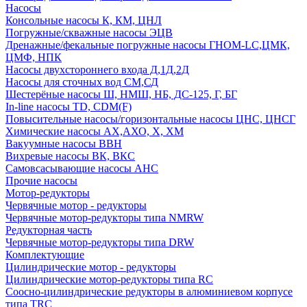
Насосы
Консольные насосы К, КМ, ЦНЛ
Погружные/скважные насосы ЭЦВ
Дренажные/фекальные погружные насосы ГНОМ-LC,ЦМК,
ЦМФ, НПК
Насосы двухстороннего входа Д,1Д,2Д
Насосы для сточных вод СМ,СД
Шестерёные насосы Ш, НМШ, НБ, ДС-125, Г, БГ
In-line насосы TD, CDM(F)
Повысительные насосы/горизонтальные насосы ЦНС, ЦНСГ
Химические насосы АХ,АХО, Х, ХМ
Вакуумные насосы ВВН
Вихревые насосы ВК, ВКС
Самовсасывающие насосы АНС
Прочие насосы
Мотор-редукторы
Червячные мотор - редукторы
Червячные мотор-редукторы типа NMRW
Редукторная часть
Червячные мотор-редукторы типа DRW
Комплектующие
Цилиндрические мотор - редукторы
Цилиндрические мотор-редукторы типа RC
Соосно-цилиндрические редукторы в алюминиевом корпусе
типа TRC