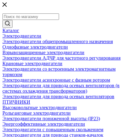
Каталог
Электродвигатели
Электродвигатели общепромышленного назначения
Однофазные электродвигатели
Взрывозащищенные электродвигатели
Электродвигатели АДЧР для частотного регулирования
Крановые электродвигатели
Электродвигатели со встроенным электромагнитным
тормозом
Электродвигатели асинхронные с фазным ротором
Электродвигатели для привода осевых вентиляторов (в
системах охлаждения трансформаторов)
Электродвигатели для привода осевых вентиляторов
ПТИЧНИКИ
Высоковольтные электродвигатели
Рольганговые электродвигатели
Электродвигатели пониженной высоты (IP23)
Энергоэффективные электродвигатели
Электродвигатели с повышенным скольжением
Электродвигатели для привода станков-качалок