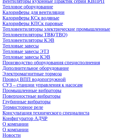
Вентиляторы кухонные Практик серии КВПРП
Тепловое оборудование
Калориферы для вентиляции
Калориферы КСк водяные
Калориферы КПСк паровые
Тепловентиляторы электрические промышленные
Тепловентиляторы ТВК(ТВО)
Тепловентиляторы КЭВ
Тепловые завесы
Тепловые завесы ЭТЗ
Тепловые завесы КЭВ
Производство оборудования специсполнения
Дополнительное оборудование
Электромагнитные тормоза
Провод ВПП водопогружной
СУЗ – станции управления к насосам
Промышленные вибраторы
Поверхностные вибраторы
Глубинные вибраторы
Термисторное реле
Консультация технического специалиста
Конфигуратор АДЧР
О компании
О компании
Новости