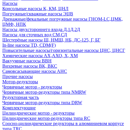
Насосы
Консольные насосы К, КМ, ЦНЛ
Погружные/скважные насосы ЭЦВ
Дренажные/фекальные погружные насосы ГНОМ-LC,ЦМК,
ЦМФ, НПК
Насосы двухстороннего входа Д,1Д,2Д
Насосы для сточных вод СМ,СД
Шестерёные насосы Ш, НМШ, НБ, ДС-125, Г, БГ
In-line насосы TD, CDM(F)
Повысительные насосы/горизонтальные насосы ЦНС, ЦНСГ
Химические насосы АХ,АХО, Х, ХМ
Вакуумные насосы ВВН
Вихревые насосы ВК, ВКС
Самовсасывающие насосы АНС
Прочие насосы
Мотор-редукторы
Червячные мотор - редукторы
Червячные мотор-редукторы типа NMRW
Редукторная часть
Червячные мотор-редукторы типа DRW
Комплектующие
Цилиндрические мотор - редукторы
Цилиндрические мотор-редукторы типа RC
Соосно-цилиндрические редукторы в алюминиевом корпусе
типа TRC