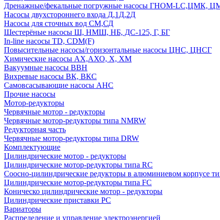
Дренажные/фекальные погружные насосы ГНОМ-LC,ЦМК, 
Насосы двухстороннего входа Д,1Д,2Д
Насосы для сточных вод СМ,СД
Шестерёные насосы Ш, НМШ, НБ, ДС-125, Г, БГ
In-line насосы TD, CDM(F)
Повысительные насосы/горизонтальные насосы ЦНС, ЦНСГ
Химические насосы АХ,АХО, Х, ХМ
Вакуумные насосы ВВН
Вихревые насосы ВК, ВКС
Самовсасывающие насосы АНС
Прочие насосы
Мотор-редукторы
Червячные мотор - редукторы
Червячные мотор-редукторы типа NMRW
Редукторная часть
Червячные мотор-редукторы типа DRW
Комплектующие
Цилиндрические мотор - редукторы
Цилиндрические мотор-редукторы типа RC
Соосно-цилиндрические редукторы в алюминиевом корпусе т
Цилиндрические мотор-редукторы типа FC
Коническо цилиндрические мотор - редукторы
Цилиндрические приставки PC
Вариаторы
Распределение и управление электроэнергией