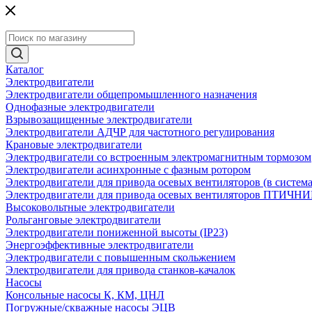
Каталог
Электродвигатели
Электродвигатели общепромышленного назначения
Однофазные электродвигатели
Взрывозащищенные электродвигатели
Электродвигатели АДЧР для частотного регулирования
Крановые электродвигатели
Электродвигатели со встроенным электромагнитным тормозом
Электродвигатели асинхронные с фазным ротором
Электродвигатели для привода осевых вентиляторов (в систем
Электродвигатели для привода осевых вентиляторов ПТИЧН
Высоковольтные электродвигатели
Рольганговые электродвигатели
Электродвигатели пониженной высоты (IP23)
Энергоэффективные электродвигатели
Электродвигатели с повышенным скольжением
Электродвигатели для привода станков-качалок
Насосы
Консольные насосы К, КМ, ЦНЛ
Погружные/скважные насосы ЭЦВ