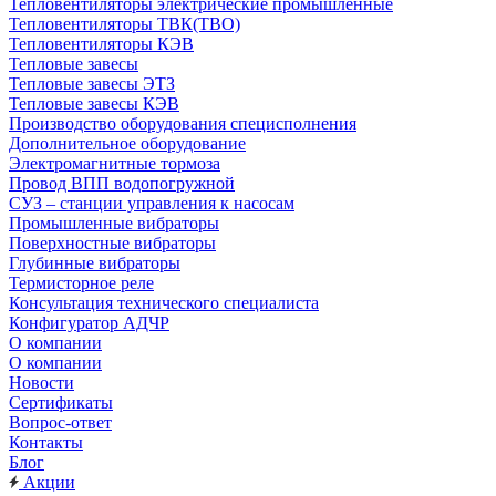
Тепловентиляторы электрические промышленные
Тепловентиляторы ТВК(ТВО)
Тепловентиляторы КЭВ
Тепловые завесы
Тепловые завесы ЭТЗ
Тепловые завесы КЭВ
Производство оборудования специсполнения
Дополнительное оборудование
Электромагнитные тормоза
Провод ВПП водопогружной
СУЗ – станции управления к насосам
Промышленные вибраторы
Поверхностные вибраторы
Глубинные вибраторы
Термисторное реле
Консультация технического специалиста
Конфигуратор АДЧР
О компании
О компании
Новости
Сертификаты
Вопрос-ответ
Контакты
Блог
Акции