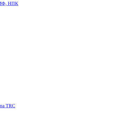
ЦМФ, НПК
ипа TRC