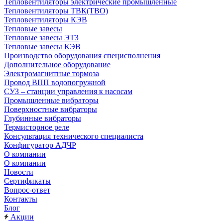
Тепловентиляторы электрические промышленные
Тепловентиляторы ТВК(ТВО)
Тепловентиляторы КЭВ
Тепловые завесы
Тепловые завесы ЭТЗ
Тепловые завесы КЭВ
Производство оборудования специсполнения
Дополнительное оборудование
Электромагнитные тормоза
Провод ВПП водопогружной
СУЗ – станции управления к насосам
Промышленные вибраторы
Поверхностные вибраторы
Глубинные вибраторы
Термисторное реле
Консультация технического специалиста
Конфигуратор АДЧР
О компании
О компании
Новости
Сертификаты
Вопрос-ответ
Контакты
Блог
Акции