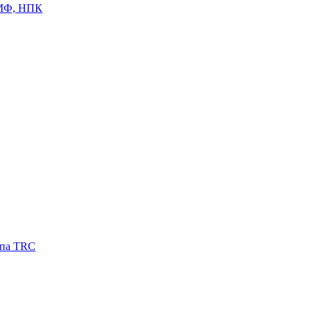
ЦМФ, НПК
ипа TRC