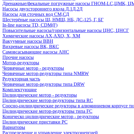
Дренажные/фекальные погружные насосы ГНОМ-LC,ЦМК, 
Насосы двухстороннего входа Д,1Д,2Д
Насосы для сточных вод СМ,СД
Шестерёные насосы Ш, НМШ, НБ, ДС-125, Г, БГ
In-line насосы TD, CDM(F)
Повысительные насосы/горизонтальные насосы ЦНС, ЦНСГ
Химические насосы АХ,АХО, Х, ХМ
Вакуумные насосы ВВН
Вихревые насосы ВК, ВКС
Самовсасывающие насосы АНС
Прочие насосы
Мотор-редукторы
Червячные мотор - редукторы
Червячные мотор-редукторы типа NMRW
Редукторная часть
Червячные мотор-редукторы типа DRW
Комплектующие
Цилиндрические мотор - редукторы
Цилиндрические мотор-редукторы типа RC
Соосно-цилиндрические редукторы в алюминиевом корпусе т
Цилиндрические мотор-редукторы типа FC
Коническо цилиндрические мотор - редукторы
Цилиндрические приставки PC
Вариаторы
Распределение и управление электроэнергией