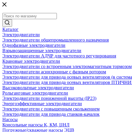
Каталог
Электродвигатели
Электродвигатели общепромышленного назначения
Однофазные электродвигатели
Взрывозащищенные электродвигатели
Электродвигатели АДЧР для частотного регулирования
Крановые электродвигатели
Электродвигатели со встроенным электромагнитным тормозом
Электродвигатели асинхронные с фазным ротором
Электродвигатели для привода осевых вентиляторов (в систем
Электродвигатели для привода осевых вентиляторов ПТИЧН
Высоковольтные электродвигатели
Рольганговые электродвигатели
Электродвигатели пониженной высоты (IP23)
Энергоэффективные электродвигатели
Электродвигатели с повышенным скольжением
Электродвигатели для привода станков-качалок
Насосы
Консольные насосы К, КМ, ЦНЛ
Погружные/скважные насосы ЭЦВ