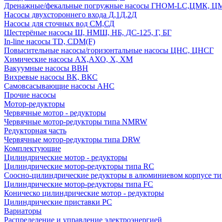
Дренажные/фекальные погружные насосы ГНОМ-LC,ЦМК, 
Насосы двухстороннего входа Д,1Д,2Д
Насосы для сточных вод СМ,СД
Шестерёные насосы Ш, НМШ, НБ, ДС-125, Г, БГ
In-line насосы TD, CDM(F)
Повысительные насосы/горизонтальные насосы ЦНС, ЦНСГ
Химические насосы АХ,АХО, Х, ХМ
Вакуумные насосы ВВН
Вихревые насосы ВК, ВКС
Самовсасывающие насосы АНС
Прочие насосы
Мотор-редукторы
Червячные мотор - редукторы
Червячные мотор-редукторы типа NMRW
Редукторная часть
Червячные мотор-редукторы типа DRW
Комплектующие
Цилиндрические мотор - редукторы
Цилиндрические мотор-редукторы типа RC
Соосно-цилиндрические редукторы в алюминиевом корпусе т
Цилиндрические мотор-редукторы типа FC
Коническо цилиндрические мотор - редукторы
Цилиндрические приставки PC
Вариаторы
Распределение и управление электроэнергией