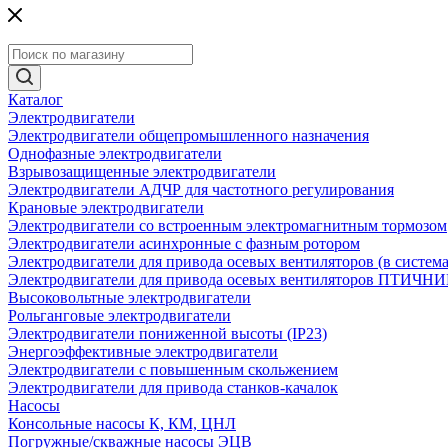
Каталог
Электродвигатели
Электродвигатели общепромышленного назначения
Однофазные электродвигатели
Взрывозащищенные электродвигатели
Электродвигатели АДЧР для частотного регулирования
Крановые электродвигатели
Электродвигатели со встроенным электромагнитным тормозом
Электродвигатели асинхронные с фазным ротором
Электродвигатели для привода осевых вентиляторов (в систем
Электродвигатели для привода осевых вентиляторов ПТИЧН
Высоковольтные электродвигатели
Рольганговые электродвигатели
Электродвигатели пониженной высоты (IP23)
Энергоэффективные электродвигатели
Электродвигатели с повышенным скольжением
Электродвигатели для привода станков-качалок
Насосы
Консольные насосы К, КМ, ЦНЛ
Погружные/скважные насосы ЭЦВ