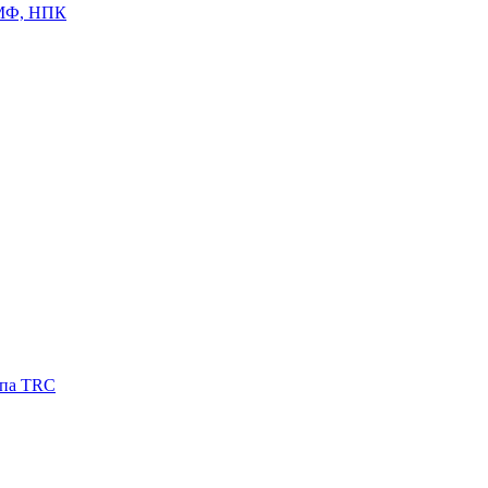
ЦМФ, НПК
ипа TRC