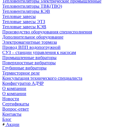
Тепловентиляторы электрические промышленные
Тепловентиляторы ТВК(ТВО)
Тепловентиляторы КЭВ
Тепловые завесы
Тепловые завесы ЭТЗ
Тепловые завесы КЭВ
Производство оборудования специсполнения
Дополнительное оборудование
Электромагнитные тормоза
Провод ВПП водопогружной
СУЗ – станции управления к насосам
Промышленные вибраторы
Поверхностные вибраторы
Глубинные вибраторы
Термисторное реле
Консультация технического специалиста
Конфигуратор АДЧР
О компании
О компании
Новости
Сертификаты
Вопрос-ответ
Контакты
Блог
Акции