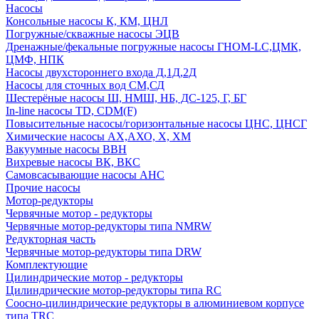
Насосы
Консольные насосы К, КМ, ЦНЛ
Погружные/скважные насосы ЭЦВ
Дренажные/фекальные погружные насосы ГНОМ-LC,ЦМК,
ЦМФ, НПК
Насосы двухстороннего входа Д,1Д,2Д
Насосы для сточных вод СМ,СД
Шестерёные насосы Ш, НМШ, НБ, ДС-125, Г, БГ
In-line насосы TD, CDM(F)
Повысительные насосы/горизонтальные насосы ЦНС, ЦНСГ
Химические насосы АХ,АХО, Х, ХМ
Вакуумные насосы ВВН
Вихревые насосы ВК, ВКС
Самовсасывающие насосы АНС
Прочие насосы
Мотор-редукторы
Червячные мотор - редукторы
Червячные мотор-редукторы типа NMRW
Редукторная часть
Червячные мотор-редукторы типа DRW
Комплектующие
Цилиндрические мотор - редукторы
Цилиндрические мотор-редукторы типа RC
Соосно-цилиндрические редукторы в алюминиевом корпусе
типа TRC