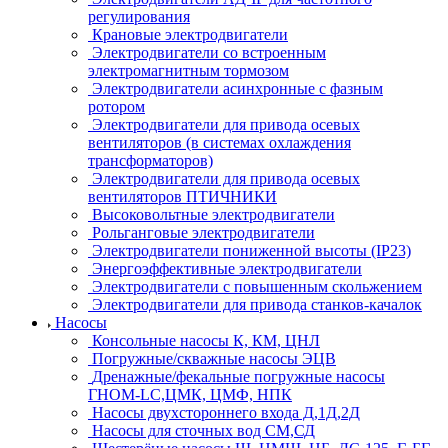
регулирования
Крановые электродвигатели
Электродвигатели со встроенным
электромагнитным тормозом
Электродвигатели асинхронные с фазным
ротором
Электродвигатели для привода осевых
вентиляторов (в системах охлаждения
трансформаторов)
Электродвигатели для привода осевых
вентиляторов ПТИЧНИКИ
Высоковольтные электродвигатели
Рольганговые электродвигатели
Электродвигатели пониженной высоты (IP23)
Энергоэффективные электродвигатели
Электродвигатели с повышенным скольжением
Электродвигатели для привода станков-качалок
Насосы
Консольные насосы К, КМ, ЦНЛ
Погружные/скважные насосы ЭЦВ
Дренажные/фекальные погружные насосы
ГНОМ-LC,ЦМК, ЦМФ, НПК
Насосы двухстороннего входа Д,1Д,2Д
Насосы для сточных вод СМ,СД