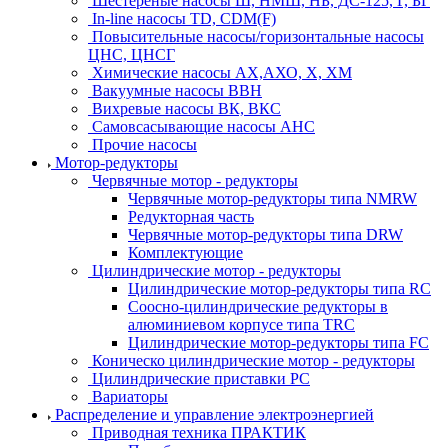
Шестерёные насосы Ш, НМШ, НБ, ДС-125, Г, БГ
In-line насосы TD, CDM(F)
Повысительные насосы/горизонтальные насосы
ЦНС, ЦНСГ
Химические насосы АХ,АХО, Х, ХМ
Вакуумные насосы ВВН
Вихревые насосы ВК, ВКС
Самовсасывающие насосы АНС
Прочие насосы
Мотор-редукторы
Червячные мотор - редукторы
Червячные мотор-редукторы типа NMRW
Редукторная часть
Червячные мотор-редукторы типа DRW
Комплектующие
Цилиндрические мотор - редукторы
Цилиндрические мотор-редукторы типа RC
Соосно-цилиндрические редукторы в
алюминиевом корпусе типа TRC
Цилиндрические мотор-редукторы типа FC
Коническо цилиндрические мотор - редукторы
Цилиндрические приставки PC
Вариаторы
Распределение и управление электроэнергией
Приводная техника ПРАКТИК