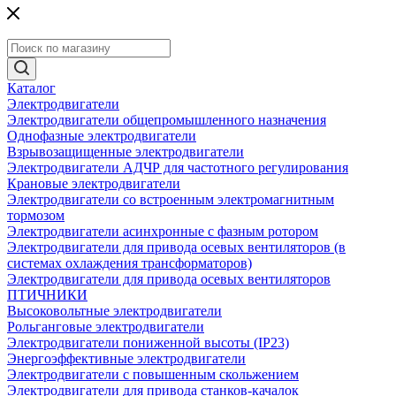
Каталог
Электродвигатели
Электродвигатели общепромышленного назначения
Однофазные электродвигатели
Взрывозащищенные электродвигатели
Электродвигатели АДЧР для частотного регулирования
Крановые электродвигатели
Электродвигатели со встроенным электромагнитным
тормозом
Электродвигатели асинхронные с фазным ротором
Электродвигатели для привода осевых вентиляторов (в
системах охлаждения трансформаторов)
Электродвигатели для привода осевых вентиляторов
ПТИЧНИКИ
Высоковольтные электродвигатели
Рольганговые электродвигатели
Электродвигатели пониженной высоты (IP23)
Энергоэффективные электродвигатели
Электродвигатели с повышенным скольжением
Электродвигатели для привода станков-качалок