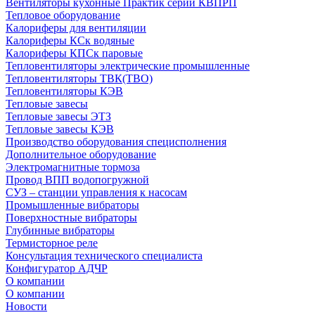
Вентиляторы кухонные Практик серии КВПРП
Тепловое оборудование
Калориферы для вентиляции
Калориферы КСк водяные
Калориферы КПСк паровые
Тепловентиляторы электрические промышленные
Тепловентиляторы ТВК(ТВО)
Тепловентиляторы КЭВ
Тепловые завесы
Тепловые завесы ЭТЗ
Тепловые завесы КЭВ
Производство оборудования специсполнения
Дополнительное оборудование
Электромагнитные тормоза
Провод ВПП водопогружной
СУЗ – станции управления к насосам
Промышленные вибраторы
Поверхностные вибраторы
Глубинные вибраторы
Термисторное реле
Консультация технического специалиста
Конфигуратор АДЧР
О компании
О компании
Новости