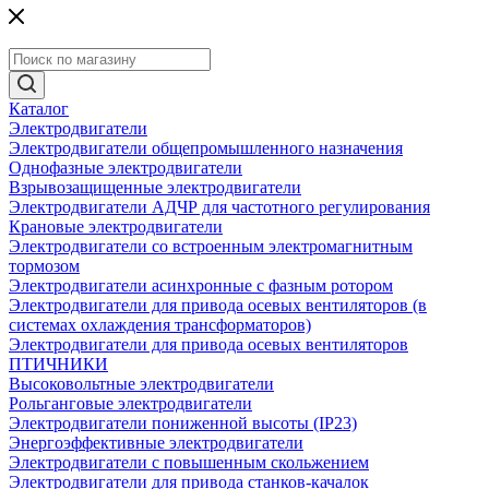
Каталог
Электродвигатели
Электродвигатели общепромышленного назначения
Однофазные электродвигатели
Взрывозащищенные электродвигатели
Электродвигатели АДЧР для частотного регулирования
Крановые электродвигатели
Электродвигатели со встроенным электромагнитным
тормозом
Электродвигатели асинхронные с фазным ротором
Электродвигатели для привода осевых вентиляторов (в
системах охлаждения трансформаторов)
Электродвигатели для привода осевых вентиляторов
ПТИЧНИКИ
Высоковольтные электродвигатели
Рольганговые электродвигатели
Электродвигатели пониженной высоты (IP23)
Энергоэффективные электродвигатели
Электродвигатели с повышенным скольжением
Электродвигатели для привода станков-качалок