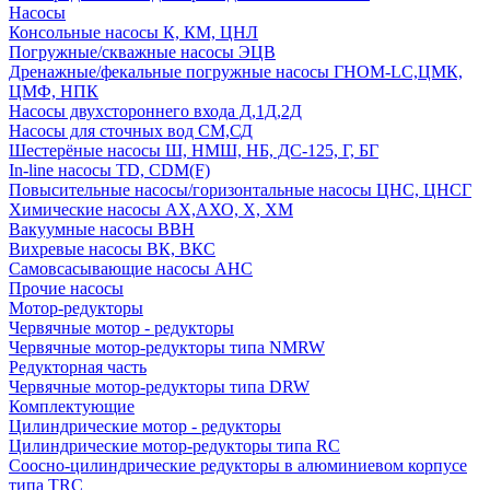
Насосы
Консольные насосы К, КМ, ЦНЛ
Погружные/скважные насосы ЭЦВ
Дренажные/фекальные погружные насосы ГНОМ-LC,ЦМК,
ЦМФ, НПК
Насосы двухстороннего входа Д,1Д,2Д
Насосы для сточных вод СМ,СД
Шестерёные насосы Ш, НМШ, НБ, ДС-125, Г, БГ
In-line насосы TD, CDM(F)
Повысительные насосы/горизонтальные насосы ЦНС, ЦНСГ
Химические насосы АХ,АХО, Х, ХМ
Вакуумные насосы ВВН
Вихревые насосы ВК, ВКС
Самовсасывающие насосы АНС
Прочие насосы
Мотор-редукторы
Червячные мотор - редукторы
Червячные мотор-редукторы типа NMRW
Редукторная часть
Червячные мотор-редукторы типа DRW
Комплектующие
Цилиндрические мотор - редукторы
Цилиндрические мотор-редукторы типа RC
Соосно-цилиндрические редукторы в алюминиевом корпусе
типа TRC