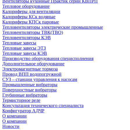
Вентиляторы кухонные Практик серии КВПРП
Тепловое оборудование
Калориферы для вентиляции
Калориферы КСк водяные
Калориферы КПСк паровые
Тепловентиляторы электрические промышленные
Тепловентиляторы ТВК(ТВО)
Тепловентиляторы КЭВ
Тепловые завесы
Тепловые завесы ЭТЗ
Тепловые завесы КЭВ
Производство оборудования специсполнения
Дополнительное оборудование
Электромагнитные тормоза
Провод ВПП водопогружной
СУЗ – станции управления к насосам
Промышленные вибраторы
Поверхностные вибраторы
Глубинные вибраторы
Термисторное реле
Консультация технического специалиста
Конфигуратор АДЧР
О компании
О компании
Новости