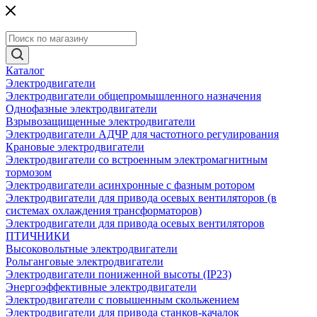
Каталог
Электродвигатели
Электродвигатели общепромышленного назначения
Однофазные электродвигатели
Взрывозащищенные электродвигатели
Электродвигатели АДЧР для частотного регулирования
Крановые электродвигатели
Электродвигатели со встроенным электромагнитным
тормозом
Электродвигатели асинхронные с фазным ротором
Электродвигатели для привода осевых вентиляторов (в
системах охлаждения трансформаторов)
Электродвигатели для привода осевых вентиляторов
ПТИЧНИКИ
Высоковольтные электродвигатели
Рольганговые электродвигатели
Электродвигатели пониженной высоты (IP23)
Энергоэффективные электродвигатели
Электродвигатели с повышенным скольжением
Электродвигатели для привода станков-качалок