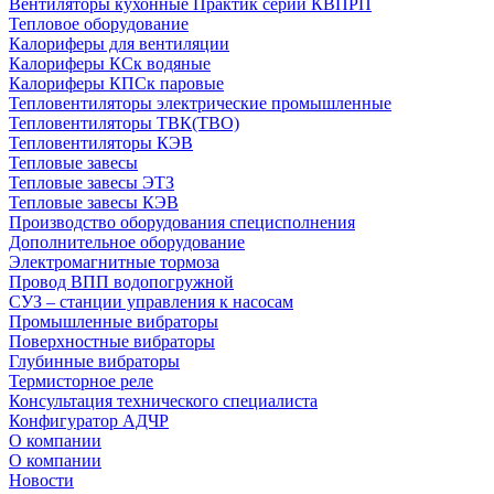
Вентиляторы кухонные Практик серии КВПРП
Тепловое оборудование
Калориферы для вентиляции
Калориферы КСк водяные
Калориферы КПСк паровые
Тепловентиляторы электрические промышленные
Тепловентиляторы ТВК(ТВО)
Тепловентиляторы КЭВ
Тепловые завесы
Тепловые завесы ЭТЗ
Тепловые завесы КЭВ
Производство оборудования специсполнения
Дополнительное оборудование
Электромагнитные тормоза
Провод ВПП водопогружной
СУЗ – станции управления к насосам
Промышленные вибраторы
Поверхностные вибраторы
Глубинные вибраторы
Термисторное реле
Консультация технического специалиста
Конфигуратор АДЧР
О компании
О компании
Новости