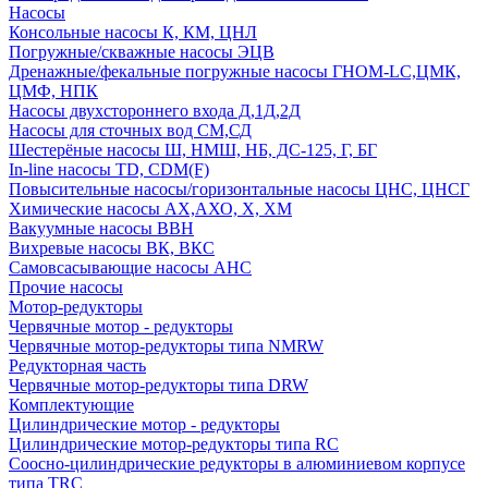
Насосы
Консольные насосы К, КМ, ЦНЛ
Погружные/скважные насосы ЭЦВ
Дренажные/фекальные погружные насосы ГНОМ-LC,ЦМК,
ЦМФ, НПК
Насосы двухстороннего входа Д,1Д,2Д
Насосы для сточных вод СМ,СД
Шестерёные насосы Ш, НМШ, НБ, ДС-125, Г, БГ
In-line насосы TD, CDM(F)
Повысительные насосы/горизонтальные насосы ЦНС, ЦНСГ
Химические насосы АХ,АХО, Х, ХМ
Вакуумные насосы ВВН
Вихревые насосы ВК, ВКС
Самовсасывающие насосы АНС
Прочие насосы
Мотор-редукторы
Червячные мотор - редукторы
Червячные мотор-редукторы типа NMRW
Редукторная часть
Червячные мотор-редукторы типа DRW
Комплектующие
Цилиндрические мотор - редукторы
Цилиндрические мотор-редукторы типа RC
Соосно-цилиндрические редукторы в алюминиевом корпусе
типа TRC