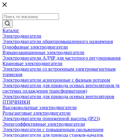
Каталог
Электродвигатели
Электродвигатели общепромышленного назначения
Однофазные электродвигатели
Взрывозащищенные электродвигатели
Электродвигатели АДЧР для частотного регулирования
Крановые электродвигатели
Электродвигатели со встроенным электромагнитным
тормозом
Электродвигатели асинхронные с фазным ротором
Электродвигатели для привода осевых вентиляторов (в
системах охлаждения трансформаторов)
Электродвигатели для привода осевых вентиляторов
ПТИЧНИКИ
Высоковольтные электродвигатели
Рольганговые электродвигатели
Электродвигатели пониженной высоты (IP23)
Энергоэффективные электродвигатели
Электродвигатели с повышенным скольжением
Электродвигатели для привода станков-качалок