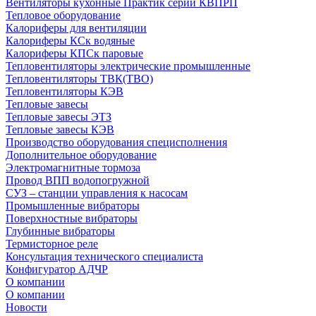
Вентиляторы кухонные Практик серии КВПРП
Тепловое оборудование
Калориферы для вентиляции
Калориферы КСк водяные
Калориферы КПСк паровые
Тепловентиляторы электрические промышленные
Тепловентиляторы ТВК(ТВО)
Тепловентиляторы КЭВ
Тепловые завесы
Тепловые завесы ЭТЗ
Тепловые завесы КЭВ
Производство оборудования специсполнения
Дополнительное оборудование
Электромагнитные тормоза
Провод ВПП водопогружной
СУЗ – станции управления к насосам
Промышленные вибраторы
Поверхностные вибраторы
Глубинные вибраторы
Термисторное реле
Консультация технического специалиста
Конфигуратор АДЧР
О компании
О компании
Новости