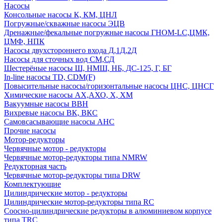
Насосы
Консольные насосы К, КМ, ЦНЛ
Погружные/скважные насосы ЭЦВ
Дренажные/фекальные погружные насосы ГНОМ-LC,ЦМК,
ЦМФ, НПК
Насосы двухстороннего входа Д,1Д,2Д
Насосы для сточных вод СМ,СД
Шестерёные насосы Ш, НМШ, НБ, ДС-125, Г, БГ
In-line насосы TD, CDM(F)
Повысительные насосы/горизонтальные насосы ЦНС, ЦНСГ
Химические насосы АХ,АХО, Х, ХМ
Вакуумные насосы ВВН
Вихревые насосы ВК, ВКС
Самовсасывающие насосы АНС
Прочие насосы
Мотор-редукторы
Червячные мотор - редукторы
Червячные мотор-редукторы типа NMRW
Редукторная часть
Червячные мотор-редукторы типа DRW
Комплектующие
Цилиндрические мотор - редукторы
Цилиндрические мотор-редукторы типа RC
Соосно-цилиндрические редукторы в алюминиевом корпусе
типа TRC