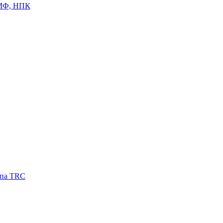
ЦМФ, НПК
ипа TRC