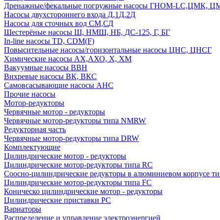
Дренажные/фекальные погружные насосы ГНОМ-LC,ЦМК, 
Насосы двухстороннего входа Д,1Д,2Д
Насосы для сточных вод СМ,СД
Шестерёные насосы Ш, НМШ, НБ, ДС-125, Г, БГ
In-line насосы TD, CDM(F)
Повысительные насосы/горизонтальные насосы ЦНС, ЦНСГ
Химические насосы АХ,АХО, Х, ХМ
Вакуумные насосы ВВН
Вихревые насосы ВК, ВКС
Самовсасывающие насосы АНС
Прочие насосы
Мотор-редукторы
Червячные мотор - редукторы
Червячные мотор-редукторы типа NMRW
Редукторная часть
Червячные мотор-редукторы типа DRW
Комплектующие
Цилиндрические мотор - редукторы
Цилиндрические мотор-редукторы типа RC
Соосно-цилиндрические редукторы в алюминиевом корпусе т
Цилиндрические мотор-редукторы типа FC
Коническо цилиндрические мотор - редукторы
Цилиндрические приставки PC
Вариаторы
Распределение и управление электроэнергией