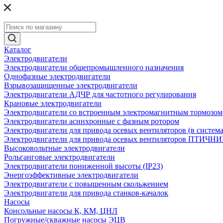
Каталог
Электродвигатели
Электродвигатели общепромышленного назначения
Однофазные электродвигатели
Взрывозащищенные электродвигатели
Электродвигатели АДЧР для частотного регулирования
Крановые электродвигатели
Электродвигатели со встроенным электромагнитным тормозом
Электродвигатели асинхронные с фазным ротором
Электродвигатели для привода осевых вентиляторов (в систем
Электродвигатели для привода осевых вентиляторов ПТИЧН
Высоковольтные электродвигатели
Рольганговые электродвигатели
Электродвигатели пониженной высоты (IP23)
Энергоэффективные электродвигатели
Электродвигатели с повышенным скольжением
Электродвигатели для привода станков-качалок
Насосы
Консольные насосы К, КМ, ЦНЛ
Погружные/скважные насосы ЭЦВ