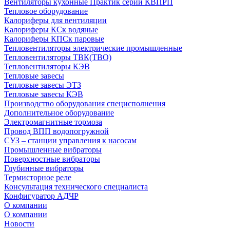
Вентиляторы кухонные Практик серии КВПРП
Тепловое оборудование
Калориферы для вентиляции
Калориферы КСк водяные
Калориферы КПСк паровые
Тепловентиляторы электрические промышленные
Тепловентиляторы ТВК(ТВО)
Тепловентиляторы КЭВ
Тепловые завесы
Тепловые завесы ЭТЗ
Тепловые завесы КЭВ
Производство оборудования специсполнения
Дополнительное оборудование
Электромагнитные тормоза
Провод ВПП водопогружной
СУЗ – станции управления к насосам
Промышленные вибраторы
Поверхностные вибраторы
Глубинные вибраторы
Термисторное реле
Консультация технического специалиста
Конфигуратор АДЧР
О компании
О компании
Новости