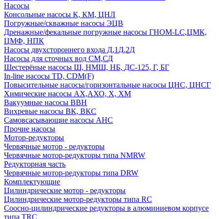
Насосы
Консольные насосы К, КМ, ЦНЛ
Погружные/скважные насосы ЭЦВ
Дренажные/фекальные погружные насосы ГНОМ-LC,ЦМК,
ЦМФ, НПК
Насосы двухстороннего входа Д,1Д,2Д
Насосы для сточных вод СМ,СД
Шестерёные насосы Ш, НМШ, НБ, ДС-125, Г, БГ
In-line насосы TD, CDM(F)
Повысительные насосы/горизонтальные насосы ЦНС, ЦНСГ
Химические насосы АХ,АХО, Х, ХМ
Вакуумные насосы ВВН
Вихревые насосы ВК, ВКС
Самовсасывающие насосы АНС
Прочие насосы
Мотор-редукторы
Червячные мотор - редукторы
Червячные мотор-редукторы типа NMRW
Редукторная часть
Червячные мотор-редукторы типа DRW
Комплектующие
Цилиндрические мотор - редукторы
Цилиндрические мотор-редукторы типа RC
Соосно-цилиндрические редукторы в алюминиевом корпусе
типа TRC