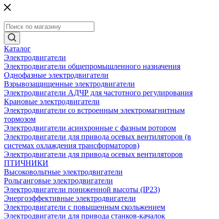
Каталог
Электродвигатели
Электродвигатели общепромышленного назначения
Однофазные электродвигатели
Взрывозащищенные электродвигатели
Электродвигатели АДЧР для частотного регулирования
Крановые электродвигатели
Электродвигатели со встроенным электромагнитным
тормозом
Электродвигатели асинхронные с фазным ротором
Электродвигатели для привода осевых вентиляторов (в
системах охлаждения трансформаторов)
Электродвигатели для привода осевых вентиляторов
ПТИЧНИКИ
Высоковольтные электродвигатели
Рольганговые электродвигатели
Электродвигатели пониженной высоты (IP23)
Энергоэффективные электродвигатели
Электродвигатели с повышенным скольжением
Электродвигатели для привода станков-качалок