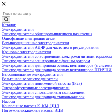
Каталог
Электродвигатели
Электродвигатели общепромышленного назначения
Однофазные электродвигатели
Взрывозащищенные электродвигатели
Электродвигатели АДЧР для частотного регулирования
Крановые электродвигатели
Электродвигатели со встроенным электромагнитным тормозом
Электродвигатели асинхронные с фазным ротором
Электродвигатели для привода осевых вентиляторов (в систем
Электродвигатели для привода осевых вентиляторов ПТИЧН
Высоковольтные электродвигатели
Рольганговые электродвигатели
Электродвигатели пониженной высоты (IP23)
Энергоэффективные электродвигатели
Электродвигатели с повышенным скольжением
Электродвигатели для привода станков-качалок
Насосы
Консольные насосы К, КМ, ЦНЛ
Погружные/скважные насосы ЭЦВ