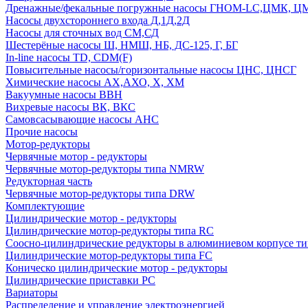
Дренажные/фекальные погружные насосы ГНОМ-LC,ЦМК, 
Насосы двухстороннего входа Д,1Д,2Д
Насосы для сточных вод СМ,СД
Шестерёные насосы Ш, НМШ, НБ, ДС-125, Г, БГ
In-line насосы TD, CDM(F)
Повысительные насосы/горизонтальные насосы ЦНС, ЦНСГ
Химические насосы АХ,АХО, Х, ХМ
Вакуумные насосы ВВН
Вихревые насосы ВК, ВКС
Самовсасывающие насосы АНС
Прочие насосы
Мотор-редукторы
Червячные мотор - редукторы
Червячные мотор-редукторы типа NMRW
Редукторная часть
Червячные мотор-редукторы типа DRW
Комплектующие
Цилиндрические мотор - редукторы
Цилиндрические мотор-редукторы типа RC
Соосно-цилиндрические редукторы в алюминиевом корпусе т
Цилиндрические мотор-редукторы типа FC
Коническо цилиндрические мотор - редукторы
Цилиндрические приставки PC
Вариаторы
Распределение и управление электроэнергией