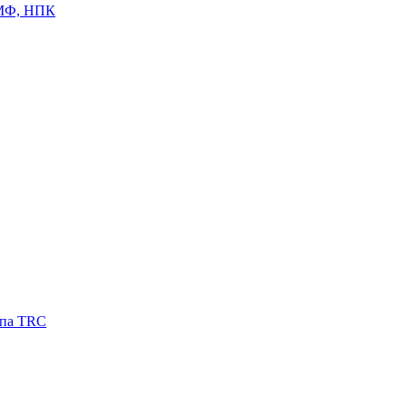
ЦМФ, НПК
ипа TRC