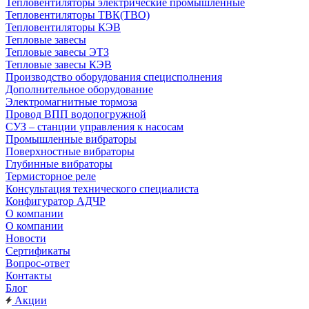
Тепловентиляторы электрические промышленные
Тепловентиляторы ТВК(ТВО)
Тепловентиляторы КЭВ
Тепловые завесы
Тепловые завесы ЭТЗ
Тепловые завесы КЭВ
Производство оборудования специсполнения
Дополнительное оборудование
Электромагнитные тормоза
Провод ВПП водопогружной
СУЗ – станции управления к насосам
Промышленные вибраторы
Поверхностные вибраторы
Глубинные вибраторы
Термисторное реле
Консультация технического специалиста
Конфигуратор АДЧР
О компании
О компании
Новости
Сертификаты
Вопрос-ответ
Контакты
Блог
Акции