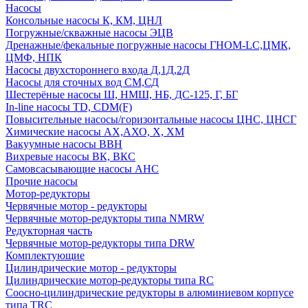
Насосы
Консольные насосы К, КМ, ЦНЛ
Погружные/скважные насосы ЭЦВ
Дренажные/фекальные погружные насосы ГНОМ-LC,ЦМК,
ЦМФ, НПК
Насосы двухстороннего входа Д,1Д,2Д
Насосы для сточных вод СМ,СД
Шестерёные насосы Ш, НМШ, НБ, ДС-125, Г, БГ
In-line насосы TD, CDM(F)
Повысительные насосы/горизонтальные насосы ЦНС, ЦНСГ
Химические насосы АХ,АХО, Х, ХМ
Вакуумные насосы ВВН
Вихревые насосы ВК, ВКС
Самовсасывающие насосы АНС
Прочие насосы
Мотор-редукторы
Червячные мотор - редукторы
Червячные мотор-редукторы типа NMRW
Редукторная часть
Червячные мотор-редукторы типа DRW
Комплектующие
Цилиндрические мотор - редукторы
Цилиндрические мотор-редукторы типа RC
Соосно-цилиндрические редукторы в алюминиевом корпусе
типа TRC