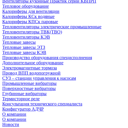
Вентиляторы кухонные Практик серии КВПРП
Тепловое оборудование
Калориферы для вентиляции
Калориферы КСк водяные
Калориферы КПСк паровые
Тепловентиляторы электрические промышленные
Тепловентиляторы ТВК(ТВО)
Тепловентиляторы КЭВ
Тепловые завесы
Тепловые завесы ЭТЗ
Тепловые завесы КЭВ
Производство оборудования специсполнения
Дополнительное оборудование
Электромагнитные тормоза
Провод ВПП водопогружной
СУЗ – станции управления к насосам
Промышленные вибраторы
Поверхностные вибраторы
Глубинные вибраторы
Термисторное реле
Консультация технического специалиста
Конфигуратор АДЧР
О компании
О компании
Новости