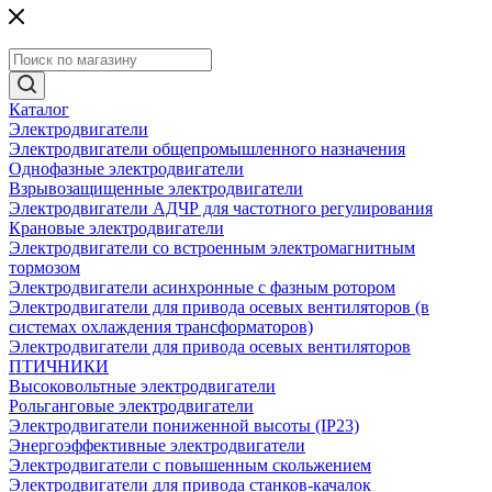
Каталог
Электродвигатели
Электродвигатели общепромышленного назначения
Однофазные электродвигатели
Взрывозащищенные электродвигатели
Электродвигатели АДЧР для частотного регулирования
Крановые электродвигатели
Электродвигатели со встроенным электромагнитным
тормозом
Электродвигатели асинхронные с фазным ротором
Электродвигатели для привода осевых вентиляторов (в
системах охлаждения трансформаторов)
Электродвигатели для привода осевых вентиляторов
ПТИЧНИКИ
Высоковольтные электродвигатели
Рольганговые электродвигатели
Электродвигатели пониженной высоты (IP23)
Энергоэффективные электродвигатели
Электродвигатели с повышенным скольжением
Электродвигатели для привода станков-качалок