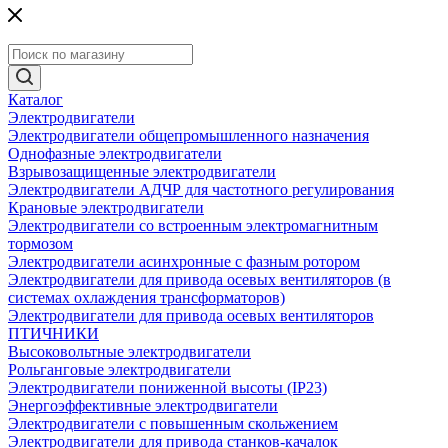
Каталог
Электродвигатели
Электродвигатели общепромышленного назначения
Однофазные электродвигатели
Взрывозащищенные электродвигатели
Электродвигатели АДЧР для частотного регулирования
Крановые электродвигатели
Электродвигатели со встроенным электромагнитным
тормозом
Электродвигатели асинхронные с фазным ротором
Электродвигатели для привода осевых вентиляторов (в
системах охлаждения трансформаторов)
Электродвигатели для привода осевых вентиляторов
ПТИЧНИКИ
Высоковольтные электродвигатели
Рольганговые электродвигатели
Электродвигатели пониженной высоты (IP23)
Энергоэффективные электродвигатели
Электродвигатели с повышенным скольжением
Электродвигатели для привода станков-качалок