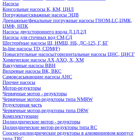
Насосы
Консольные насосы К, КМ, ЦНЛ
Погружные/скважные насосы ЭЦВ
Дренажные/фекальные погружные насосы ГНОМ-LC,ЦМК,
ЦМФ, НПК
Насосы двухстороннего входа Д,1Д,2Д
Насосы для сточных вод СМ,СД
Шестерёные насосы Ш, НМШ, НБ, ДС-125, Г, БГ
In-line насосы TD, CDM(F)
Повысительные насосы/горизонтальные насосы ЦНС, ЦНСГ
Химические насосы АХ,АХО, Х, ХМ
Вакуумные насосы ВВН
Вихревые насосы ВК, ВКС
Самовсасывающие насосы АНС
Прочие насосы
Мотор-редукторы
Червячные мотор - редукторы
Червячные мотор-редукторы типа NMRW
Редукторная часть
Червячные мотор-редукторы типа DRW
Комплектующие
Цилиндрические мотор - редукторы
Цилиндрические мотор-редукторы типа RC
Соосно-цилиндрические редукторы в алюминиевом корпусе
типа TRC