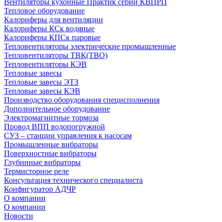
Вентиляторы кухонные Практик серии КВПРП
Тепловое оборудование
Калориферы для вентиляции
Калориферы КСк водяные
Калориферы КПСк паровые
Тепловентиляторы электрические промышленные
Тепловентиляторы ТВК(ТВО)
Тепловентиляторы КЭВ
Тепловые завесы
Тепловые завесы ЭТЗ
Тепловые завесы КЭВ
Производство оборудования специсполнения
Дополнительное оборудование
Электромагнитные тормоза
Провод ВПП водопогружной
СУЗ – станции управления к насосам
Промышленные вибраторы
Поверхностные вибраторы
Глубинные вибраторы
Термисторное реле
Консультация технического специалиста
Конфигуратор АДЧР
О компании
О компании
Новости